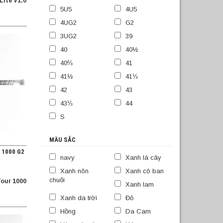
Lite V1.0
5U5
4U5
4UG2
G2
3UG2
39
40
40½
40⅔
41
41½
41⅓
42
43
43⅓
44
S
MÀU SẮC
 1000 G2
navy
Xanh lá cây
Xanh nõn
Xanh cô ban
chuối
Tour 1000
Xanh lam
Xanh da trời
Đỏ
Hồng
Da Cam