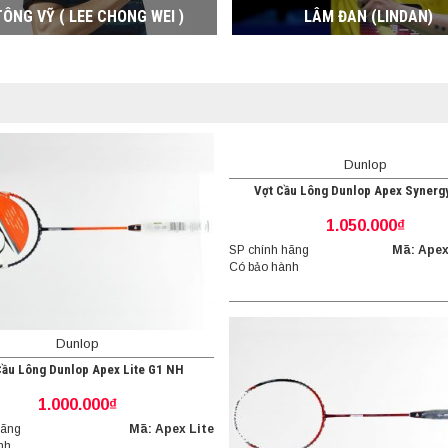
TÔNG VỸ ( LEE CHONG WEI )
LÂM ĐAN (LINDAN)
Dunlop
Vợt Cầu Lông Dunlop Apex Synerg
1.050.000₫
SP chính hãng
Mã: Apex
Có bảo hành
Dunlop
Cầu Lông Dunlop Apex Lite G1 NH
1.000.000₫
hãng
Mã: Apex Lite
nh