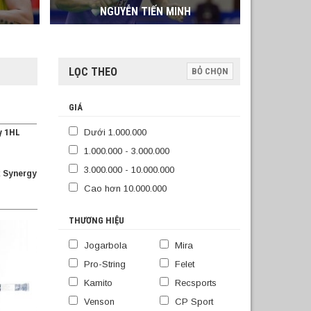
NGUYỄN TIẾN MINH
LỌC THEO
BỎ CHỌN
GIÁ
y 1HL
Dưới 1.000.000
1.000.000 - 3.000.000
3.000.000 - 10.000.000
 Synergy
Cao hơn 10.000.000
THƯƠNG HIỆU
Jogarbola
Mira
Pro-String
Felet
Kamito
Recsports
Venson
CP Sport