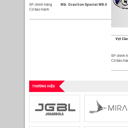
SP chính hãng
Mã: Graviton Special W8.0
Có bảo hành
Vợt Cầu
SP chính 
Có bảo hà
THƯƠNG HIỆU