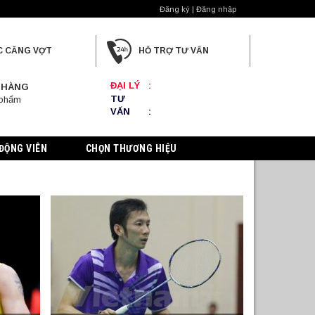
Đăng ký | Đăng nhập
C CĂNG VỢT
HỖ TRỢ TƯ VẤN
ĐẠI LÝ
:
 HÀNG
TƯ
 phẩm
VẤN
:
ĐỘNG VIÊN
CHỌN THƯƠNG HIỆU