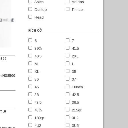
Asics
Adidas
Dunlop
Prince
Head
KÍCH CỠ
6
7
39⅔
41.5
40.5
2XL
8500
M
L
XL
35
n NX8500
36
37
45
16inch
38
42.5
43.5
39.5
43⅔
215gr
V1.0
180gr
3U2
4U2
3U5