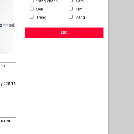
Vàng chanh
Xám
Đen
Tím
Trắng
Vàng
LỌC
S T3
ty JJS T3
5 G1 NH