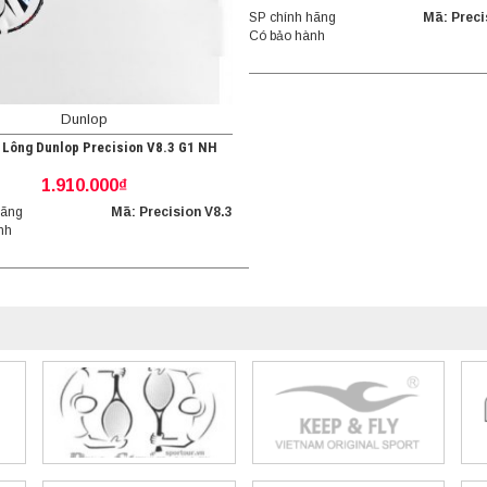
SP chính hãng
Mã: Preci
Có bảo hành
Dunlop
 Lông Dunlop Precision V8.3 G1 NH
1.910.000₫
hãng
Mã: Precision V8.3
nh