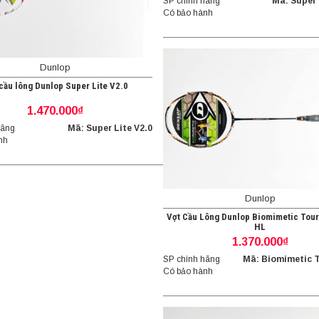
SP chính hãng
Mã: Super 
Có bảo hành
Dunlop
cầu lông Dunlop Super Lite V2.0
1.470.000₫
hãng
Mã: Super Lite V2.0
nh
Dunlop
Vợt Cầu Lông Dunlop Biomimetic Tour
HL
1.370.000₫
SP chính hãng
Mã: Biomimetic 
Có bảo hành