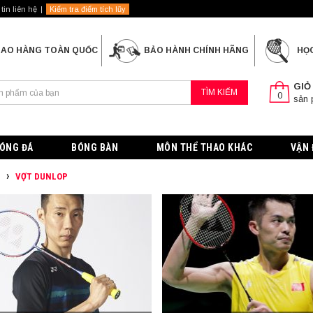
tin liên hệ
Kiểm tra điểm tích lũy
IAO HÀNG TOÀN QUỐC
BẢO HÀNH CHÍNH HÃNG
HỌ
GIỎ
TÌM KIẾM
0
sản
ÓNG ĐÁ
BÓNG BÀN
MÔN THỂ THAO KHÁC
VẬN 
G
VỢT DUNLOP