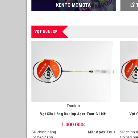
KENTO MOMOTA
LÝ 
VỢT DUNLOP
Dunlop
Vợt Cầu Lông Dunlop Apex Tour G1 NH
Vợt 
1.000.000₫
SP chính hãng
Mã: Apex Tour
SP chính 
Có bảo hành
Có bảo hà