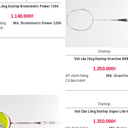
 Lông Dunlop Biomimetic Power 1200
1.140.000₫
hãng
Mã: Biomimetic Power 1200
nh
Dunlop
Vợt cầu lông Dunlop Graviton NX
1.250.000₫
SP chính hãng
Mã: Gravito
Có bảo hành
Dunlop
Vợt Cầu Lông Dunlop Super Lite 
1.350.000₫