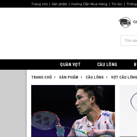
Trang chủ
Sản phẩm
Hướng Dẫn Mua Hàng
Tin tức
Thông 
G
QUẦN VỢT
CẦU LÔNG
B
TRANG CHỦ
SẢN PHẨM
CẦU LÔNG
VỢT CẦU LÔN