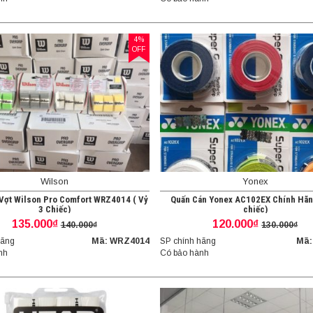
4%
OFF
Wilson
Yonex
Vợt Wilson Pro Comfort WRZ4014 ( Vỷ
Quấn Cán Yonex AC102EX Chính Hãn
3 Chiếc)
chiếc)
135.000₫
120.000₫
140.000₫
130.000₫
hãng
Mã: WRZ4014
SP chính hãng
Mã:
nh
Có bảo hành