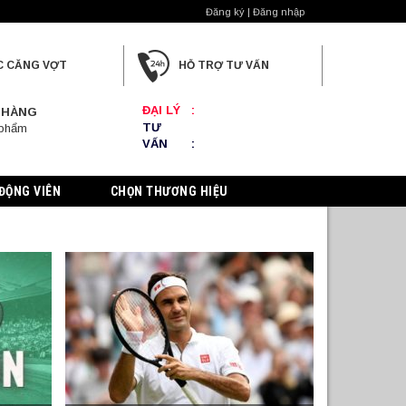
Đăng ký | Đăng nhập
C CĂNG VỢT
HỖ TRỢ TƯ VẤN
ĐẠI LÝ
:
 HÀNG
TƯ
 phẩm
VẤN
:
ĐỘNG VIÊN
CHỌN THƯƠNG HIỆU