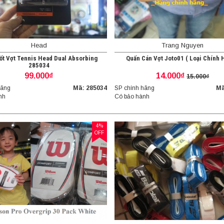
Head
Trang Nguyen
ốt Vợt Tennis Head Dual Absorbing
Quấn Cán Vợt Joto01 ( Loại Chính 
285034
99.000₫
14.000₫
15.000₫
hãng
Mã: 285034
SP chính hãng
Mã
nh
Có bảo hành
4%
OFF