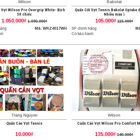
Wilson
Babolat
 Vợt Wilson Pro Overgrip White- Bịch
Quấn Cốt Vợt Tennis Babolat Uptake 
30 chiếc
Nhiều màu )
1.050.000₫
105.000₫
1.090.000₫
115.000₫
hãng
Mã: WRZ4017WH
SP chính hãng
Mã
nh
Có bảo hành
Trang Nguyen
Wilson
Quấn Cán Vợt Tennis
Cuốn Cán Vợt Wilson Pro Comfort M
10.000₫
135.000₫
140.000₫