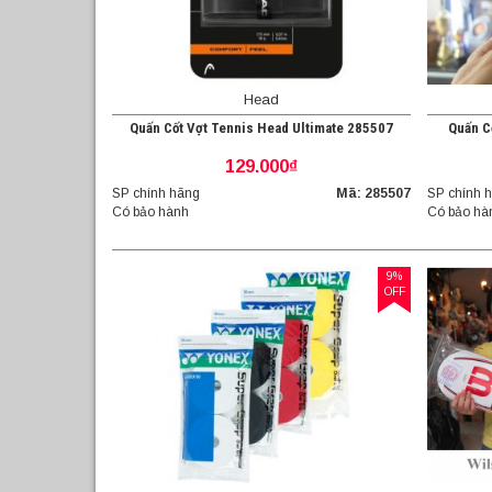
Head
Quấn Cốt Vợt Tennis Head Ultimate 285507
Quấn C
129.000₫
SP chính hãng
Mã: 285507
SP chính 
Có bảo hành
Có bảo hà
9%
OFF