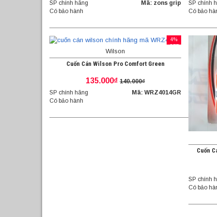
SP chính hãng
Mã: zons grip
SP chính 
Có bảo hành
Có bảo hà
4%
OFF
Wilson
Cuốn Cán Wilson Pro Comfort Green
135.000₫
140.000₫
SP chính hãng
Mã: WRZ4014GR
Có bảo hành
Cuốn Cá
SP chính 
Có bảo hà