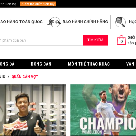
tin liên hệ
Kiểm tra điểm tích lũy
IAO HÀNG TOÀN QUỐC
BẢO HÀNH CHÍNH HÃNG
HỌ
GIỎ
TÌM KIẾM
0
sản
ÓNG ĐÁ
BÓNG BÀN
MÔN THỂ THAO KHÁC
VẬN 
NIS
QUẤN CÁN VỢT