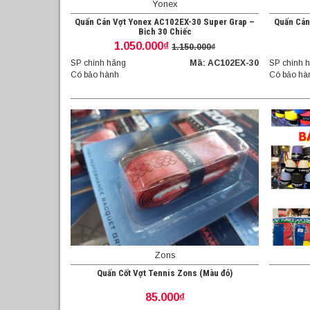
Yonex
Quấn Cán Vợt Yonex AC102EX-30 Super Grap –
Quấn Cán
Bịch 30 Chiếc
1.050.000₫
1.150.000₫
SP chính hãng
Mã: AC102EX-30
SP chính 
Có bảo hành
Có bảo hà
Zons
Quấn Cốt Vợt Tennis Zons (Màu đỏ)
85.000₫