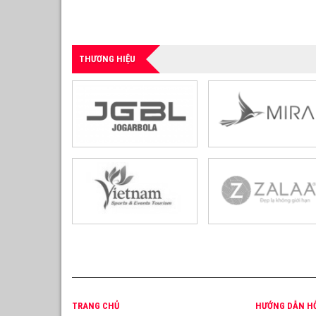
THƯƠNG HIỆU
TRANG CHỦ
HƯỚNG DẪN H