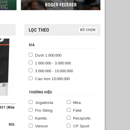
ROGER FEDERER
LỌC THEO
BỎ CHỌN
GIÁ
Dưới 1.000.000
1.000.000 - 3.000.000
3.000.000 - 10.000.000
Cao hơn 10.000.000
THƯƠNG HIỆU
Jogarbola
Mira
5631 (Màu
Pro-String
Felet
Kamito
Recsports
Mã:
Venson
CP Sport