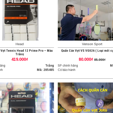
Head
Venson Sport
 Vợt Tennis Head 12 Prime Pro – Màu
Quấn Cán Vợt VS VG026 ( Loại mới c
Trắng
419.000₫
80.000₫
85.000₫
hãng
Trắng
SP chính hãng
M
nh
Mã: 285485
Có bảo hành