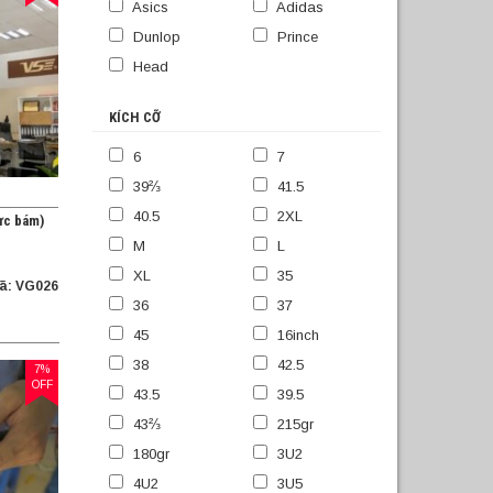
Asics
Adidas
Dunlop
Prince
Head
KÍCH CỠ
6
7
39⅔
41.5
40.5
2XL
ực bám)
M
L
XL
35
ã: VG026
36
37
45
16inch
38
42.5
7%
OFF
43.5
39.5
43⅔
215gr
180gr
3U2
4U2
3U5