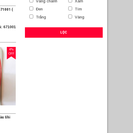
Vàng chanh
Xám
Đen
Tím
671001 (
Trắng
Vàng
: 671001
LỌC
4%
OFF
àu Ghi