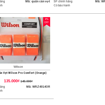
hãng
Mã: quấn cán vợt
SP chính hãng
Mã: W
nh
Có bảo hành
4%
OFF
Wilson
n Vợt Wilson Pro Comfort (Orange)
135.000₫
140.000₫
hãng
Mã: WRZ4014OR
nh