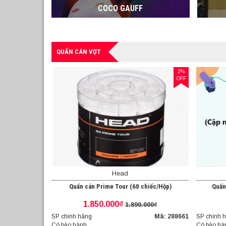
COCO GAUFF
QUẤN CÁN VỢT
2%
OFF
Head
Quấn cán Prime Tour (60 chiếc/Hộp)
Quấn
1.850.000₫
1.890.000₫
SP chính hãng
Mã: 288661
SP chính 
Có bảo hành
Có bảo hà