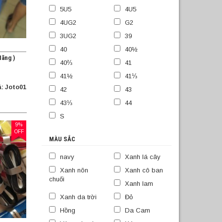
5U5
4U5
4UG2
G2
3UG2
39
40
40½
Hãng )
40⅔
41
41½
41⅓
: Joto01
42
43
43⅓
44
S
9%
OFF
MÀU SẮC
navy
Xanh lá cây
Xanh nõn
Xanh cô ban
chuối
Xanh lam
Xanh da trời
Đỏ
Hồng
Da Cam