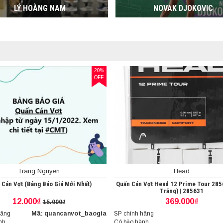
LÝ HOÀNG NAM
NOVAK DJOKOVIC
20%
OFF
Trang Nguyen
Head
 Cán Vợt (Bảng Báo Giá Mới Nhất)
Quấn Cán Vợt Head 12 Prime Tour 28
Trắng) | 285631
12.000₫
369.000₫
15.000₫
hãng
Mã: quancanvot_baogia
SP chính hãng
nh
Có bảo hành