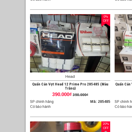
0%
OFF
Head
Quấn Cán Vợt Head 12 Prime Pro 285485 (Màu
Quấn Cán 
Trắng)
390.000₫
390.000₫
SP chính hãng
Mã: 285485
SP chính 
Có bảo hành
Có bảo hà
20%
OFF