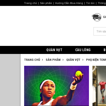
Trang chủ
Sản phẩm
Hướng Dẫn Mua Hàng
Tin tức
Thông 
G
QUẦN VỢT
CẦU LÔNG
B
TRANG CHỦ
SẢN PHẨM
QUẦN VỢT
PHỤ KIỆN TEN