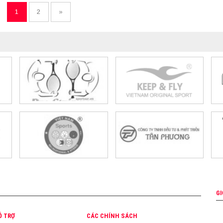
1
2
»
GI
Ỗ TRỢ
CÁC CHÍNH SÁCH