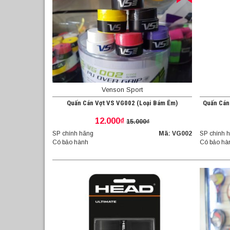
Venson Sport
Quấn Cán Vợt VS VG002 (Loại Bám Êm)
Quấn Cán
12.000₫
15.000₫
SP chính hãng
Mã: VG002
SP chính 
Có bảo hành
Có bảo hà