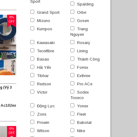
Sport
Spalding
Grand Sport
Orbe
8%
Mizuno
Gosen
OFF
Kumpoo
Trang
Nguyen
Kawasaki
Rosary
Tecnifibre
Lining
Basao
Thành Công
Hải Yến
Fornix
Tibhar
Exthree
Redson
Pro ACe
g (Vỷ 3
Victor
Sodex
Toseco
 Ac102ex
Động Lực
Yonex
Zons
Fleet
Prowin
Babolat
6%
Wilson
Nike
OFF