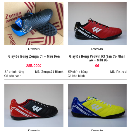
Prowin
Prowin
Giày Đá Bóng Zenga 01 – Màu Đen
Giày Đá Bóng Prowin RX Sân Cỏ Nhân
Tạo – Màu Đỏ
285.000₫
0₫
SP chính hãng
Mã: Zenga01 Black
SP chính hãng
Mã: Rx-red
Có bảo hành
Có bảo hành
Prowin
Prowin