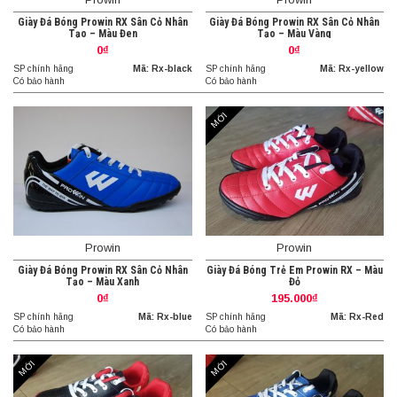
Giày Đá Bóng Prowin RX Sân Cỏ Nhân
Giày Đá Bóng Prowin RX Sân Cỏ Nhân
Tạo – Màu Đen
Tạo – Màu Vàng
0₫
0₫
SP chính hãng
Mã: Rx-black
SP chính hãng
Mã: Rx-yellow
Có bảo hành
Có bảo hành
MỚI
Prowin
Prowin
Giày Đá Bóng Prowin RX Sân Cỏ Nhân
Giày Đá Bóng Trẻ Em Prowin RX – Màu
Tạo – Màu Xanh
Đỏ
0₫
195.000₫
SP chính hãng
Mã: Rx-blue
SP chính hãng
Mã: Rx-Red
Có bảo hành
Có bảo hành
MỚI
MỚI