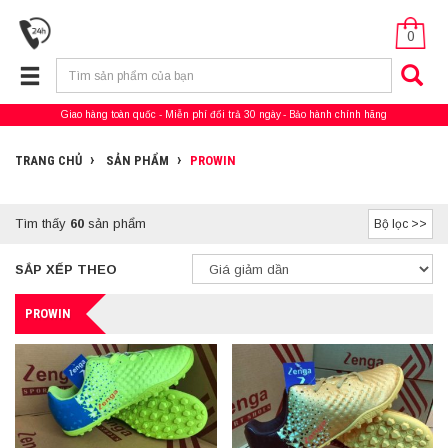
0
Giao hàng toàn quốc
Miễn phí đổi trả 30 ngày
Bảo hành chính hãng
TRANG CHỦ
SẢN PHẨM
PROWIN
Tìm thấy
60
sản phẩm
Bộ lọc >>
SẮP XẾP THEO
PROWIN