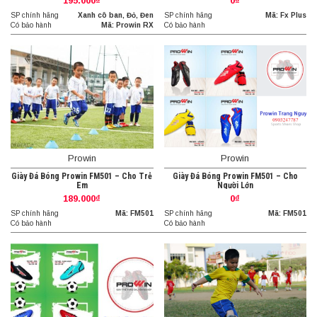
195.000₫
0₫
SP chính hãng
Xanh cô ban, Đỏ, Đen
SP chính hãng
Mã: Fx Plus
Có bảo hành
Mã: Prowin RX
Có bảo hành
Prowin
Prowin
Giày Đá Bóng Prowin FM501 – Cho Trẻ
Giày Đá Bóng Prowin FM501 – Cho
Em
Người Lớn
189.000₫
0₫
SP chính hãng
Mã: FM501
SP chính hãng
Mã: FM501
Có bảo hành
Có bảo hành