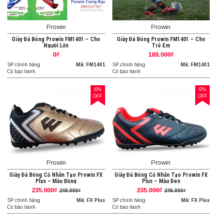
Prowin
Prowin
Giày Đá Bóng Prowin FM1401 – Cho
Giày Đá Bóng Prowin FM1401 – Cho
Người Lớn
Trẻ Em
0₫
189.000₫
SP chính hãng
Mã: FM1401
SP chính hãng
Mã: FM1401
Có bảo hành
Có bảo hành
6%
6%
OFF
OFF
Prowin
Prowin
Giày Đá Bóng Cỏ Nhân Tạo Prowin FX
Giày Đá Bóng Cỏ Nhân Tạo Prowin FX
Plus – Màu Đồng
Plus – Màu Đen
235.000₫
235.000₫
249.000₫
249.000₫
SP chính hãng
Mã: FX Plus
SP chính hãng
Mã: FX Plus
Có bảo hành
Có bảo hành