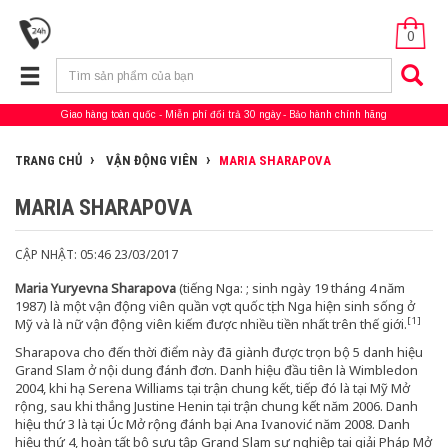
0
Giao hàng toàn quốc
Miễn phí đổi trả 30 ngày
Bảo hành chính hãng
TRANG CHỦ
VẬN ĐỘNG VIÊN
MARIA SHARAPOVA
MARIA SHARAPOVA
CẬP NHẬT: 05:46 23/03/2017
Maria Yuryevna Sharapova
(tiếng Nga: ; sinh ngày 19 tháng 4 năm
1987) là một vận động viên quần vợt quốc tịch Nga hiện sinh sống ở
[1]
Mỹ và là nữ vận động viên kiếm được nhiều tiền nhất trên thế giới.
Sharapova cho đến thời điểm này đã giành được trọn bộ 5 danh hiệu
Grand Slam ở nội dung đánh đơn. Danh hiệu đầu tiên là Wimbledon
2004, khi hạ Serena Williams tại trận chung kết, tiếp đó là tại Mỹ Mở
rộng, sau khi thắng Justine Henin tại trận chung kết năm 2006. Danh
hiệu thứ 3 là tại Úc Mở rộng đánh bại Ana Ivanović năm 2008. Danh
hiệu thứ 4, hoàn tất bộ sưu tập Grand Slam sự nghiệp tại giải Pháp Mở