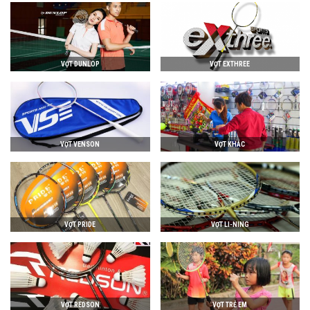
VỢT DUNLOP
VỢT EXTHREE
VỢT VENSON
VỢT KHÁC
VỢT PRIDE
VỢT LI-NING
VỢT REDSON
VỢT TRẺ EM