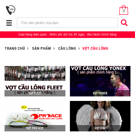
0
Giao hàng toàn quốc
Miễn phí đổi trả 30 ngày
Bảo hành chính hãng
TRANG CHỦ
SẢN PHẨM
CẦU LÔNG
VỢT CẦU LÔNG
VỢT FLEET
VỢT YONEX
VỢT PRO ACE
VỢT RSL