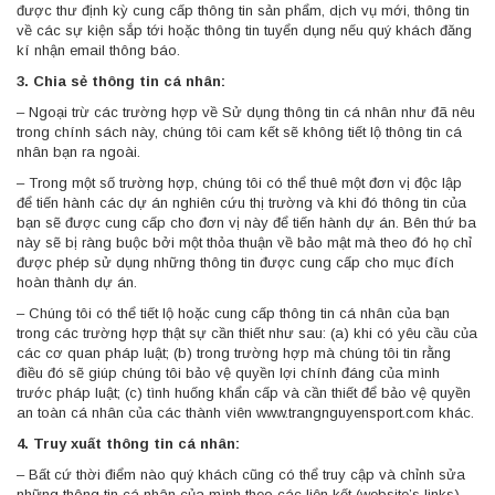
được thư định kỳ cung cấp thông tin sản phẩm, dịch vụ mới, thông tin
về các sự kiện sắp tới hoặc thông tin tuyển dụng nếu quý khách đăng
kí nhận email thông báo.
3. Chia sẻ thông tin cá nhân:
– Ngoại trừ các trường hợp về Sử dụng thông tin cá nhân như đã nêu
trong chính sách này, chúng tôi cam kết sẽ không tiết lộ thông tin cá
nhân bạn ra ngoài.
– Trong một số trường hợp, chúng tôi có thể thuê một đơn vị độc lập
để tiến hành các dự án nghiên cứu thị trường và khi đó thông tin của
bạn sẽ được cung cấp cho đơn vị này để tiến hành dự án. Bên thứ ba
này sẽ bị ràng buộc bởi một thỏa thuận về bảo mật mà theo đó họ chỉ
được phép sử dụng những thông tin được cung cấp cho mục đích
hoàn thành dự án.
– Chúng tôi có thể tiết lộ hoặc cung cấp thông tin cá nhân của bạn
trong các trường hợp thật sự cần thiết như sau: (a) khi có yêu cầu của
các cơ quan pháp luật; (b) trong trường hợp mà chúng tôi tin rằng
điều đó sẽ giúp chúng tôi bảo vệ quyền lợi chính đáng của mình
trước pháp luật; (c) tình huống khẩn cấp và cần thiết để bảo vệ quyền
an toàn cá nhân của các thành viên www.trangnguyensport.com khác.
4. Truy xuất thông tin cá nhân:
– Bất cứ thời điểm nào quý khách cũng có thể truy cập và chỉnh sửa
những thông tin cá nhân của mình theo các liên kết (website’s links)