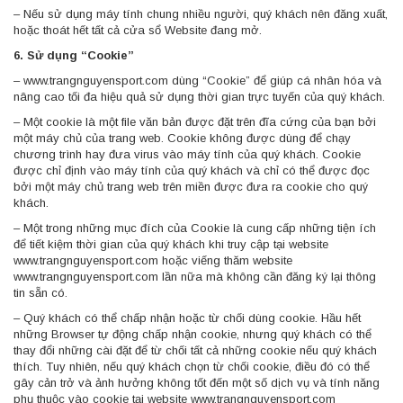
– Nếu sử dụng máy tính chung nhiều người, quý khách nên đăng xuất,
hoặc thoát hết tất cả cửa sổ Website đang mở.
6. Sử dụng “Cookie”
– www.trangnguyensport.com dùng “Cookie” để giúp cá nhân hóa và
nâng cao tối đa hiệu quả sử dụng thời gian trực tuyến của quý khách.
– Một cookie là một file văn bản được đặt trên đĩa cứng của bạn bởi
một máy chủ của trang web. Cookie không được dùng để chạy
chương trình hay đưa virus vào máy tính của quý khách. Cookie
được chỉ định vào máy tính của quý khách và chỉ có thể được đọc
bởi một máy chủ trang web trên miền được đưa ra cookie cho quý
khách.
– Một trong những mục đích của Cookie là cung cấp những tiện ích
để tiết kiệm thời gian của quý khách khi truy cập tại website
www.trangnguyensport.com hoặc viếng thăm website
www.trangnguyensport.com lần nữa mà không cần đăng ký lại thông
tin sẵn có.
– Quý khách có thể chấp nhận hoặc từ chối dùng cookie. Hầu hết
những Browser tự động chấp nhận cookie, nhưng quý khách có thể
thay đổi những cài đặt để từ chối tất cả những cookie nếu quý khách
thích. Tuy nhiên, nếu quý khách chọn từ chối cookie, điều đó có thể
gây cản trở và ảnh hưởng không tốt đến một số dịch vụ và tính năng
phụ thuộc vào cookie tại website www.trangnguyensport.com