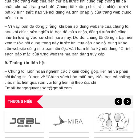
của các trang web của bên thứ ba trước khi cung cấp thông tin cá
nhân cho các trang web đó. Chúng tôi không chịu trách nhiệm dưới
bất kỳ hình thức nào về nội dung và tính pháp lý của trang web thuộc
bên thứ ba.
– Vì vậy, bạn đã đồng ý rằng, khi bạn sử dụng website của chúng tôi
sau khi chỉnh sửa nghĩa là bạn đã thừa nhận, đồng ý tuân thủ cũng
như tin tưởng vào sự chỉnh sửa này. Do đó, chúng tôi đề nghị bạn nên
xem trước nội dung trang này trước khi truy cập các nội dung khác
trên website cũng như bạn nên đọc và t ham khảo kỹ nội dung “Chính
sách bảo mật” của từng website mà bạn đang truy cập.
9. Thông tin liên hệ:
– Chúng tôi luôn hoan nghênh các ý kiến đóng góp, liên hệ và phản
hồi thông tin từ bạn về “Chính sách bảo mật” này. Nếu bạn có những
thắc mắc liên quan xin vui lòng liên hệ theo địa chỉ
Email:
trangnguyensport@gmail.com
THƯƠNG HIỆU