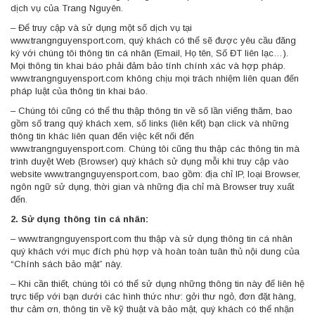
dịch vụ của Trang Nguyên.
– Để truy cập và sử dụng một số dịch vụ tại
www.trangnguyensport.com, quý khách có thể sẽ được yêu cầu đăng
ký với chúng tôi thông tin cá nhân (Email, Họ tên, Số ĐT liên lạc…).
Mọi thông tin khai báo phải đảm bảo tính chính xác và hợp pháp.
www.trangnguyensport.com không chịu mọi trách nhiệm liên quan đến
pháp luật của thông tin khai báo.
– Chúng tôi cũng có thể thu thập thông tin về số lần viếng thăm, bao
gồm số trang quý khách xem, số links (liên kết) bạn click và những
thông tin khác liên quan đến việc kết nối đến
www.trangnguyensport.com. Chúng tôi cũng thu thập các thông tin mà
trình duyệt Web (Browser) quý khách sử dụng mỗi khi truy cập vào
website www.trangnguyensport.com, bao gồm: địa chỉ IP, loại Browser,
ngôn ngữ sử dụng, thời gian và những địa chỉ mà Browser truy xuất
đến.
2. Sử dụng thông tin cá nhân:
– www.trangnguyensport.com thu thập và sử dụng thông tin cá nhân
quý khách với mục đích phù hợp và hoàn toàn tuân thủ nội dung của
“Chính sách bảo mật” này.
– Khi cần thiết, chúng tôi có thể sử dụng những thông tin này để liên hệ
trực tiếp với bạn dưới các hình thức như: gởi thư ngỏ, đơn đặt hàng,
thư cảm ơn, thông tin về kỹ thuật và bảo mật, quý khách có thể nhận