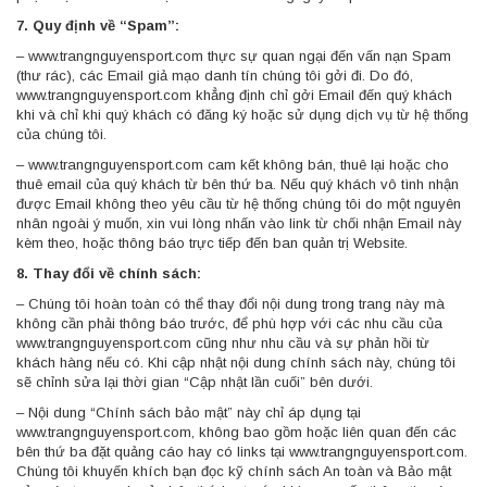
7. Quy định về “Spam”:
– www.trangnguyensport.com thực sự quan ngại đến vấn nạn Spam
(thư rác), các Email giả mạo danh tín chúng tôi gởi đi. Do đó,
www.trangnguyensport.com khẳng định chỉ gởi Email đến quý khách
khi và chỉ khi quý khách có đăng ký hoặc sử dụng dịch vụ từ hệ thống
của chúng tôi.
– www.trangnguyensport.com cam kết không bán, thuê lại hoặc cho
thuê email của quý khách từ bên thứ ba. Nếu quý khách vô tình nhận
được Email không theo yêu cầu từ hệ thống chúng tôi do một nguyên
nhân ngoài ý muốn, xin vui lòng nhấn vào link từ chối nhận Email này
kèm theo, hoặc thông báo trực tiếp đến ban quản trị Website.
8. Thay đổi về chính sách:
– Chúng tôi hoàn toàn có thể thay đổi nội dung trong trang này mà
không cần phải thông báo trước, để phù hợp với các nhu cầu của
www.trangnguyensport.com cũng như nhu cầu và sự phản hồi từ
khách hàng nếu có. Khi cập nhật nội dung chính sách này, chúng tôi
sẽ chỉnh sửa lại thời gian “Cập nhật lần cuối” bên dưới.
– Nội dung “Chính sách bảo mật” này chỉ áp dụng tại
www.trangnguyensport.com, không bao gồm hoặc liên quan đến các
bên thứ ba đặt quảng cáo hay có links tại www.trangnguyensport.com.
Chúng tôi khuyến khích bạn đọc kỹ chính sách An toàn và Bảo mật