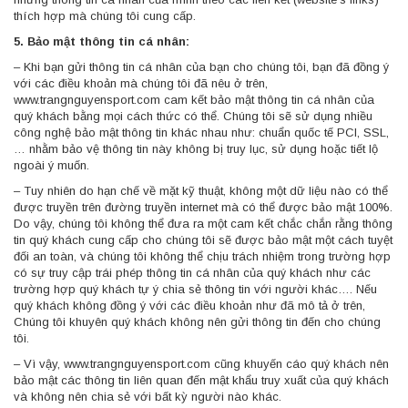
thích hợp mà chúng tôi cung cấp.
5. Bảo mật thông tin cá nhân:
– Khi bạn gửi thông tin cá nhân của bạn cho chúng tôi, bạn đã đồng ý
với các điều khoản mà chúng tôi đã nêu ở trên,
www.trangnguyensport.com cam kết bảo mật thông tin cá nhân của
quý khách bằng mọi cách thức có thể. Chúng tôi sẽ sử dụng nhiều
công nghệ bảo mật thông tin khác nhau như: chuẩn quốc tế PCI, SSL,
… nhằm bảo vệ thông tin này không bị truy lục, sử dụng hoặc tiết lộ
ngoài ý muốn.
– Tuy nhiên do hạn chế về mặt kỹ thuật, không một dữ liệu nào có thể
được truyền trên đường truyền internet mà có thể được bảo mật 100%.
Do vậy, chúng tôi không thể đưa ra một cam kết chắc chắn rằng thông
tin quý khách cung cấp cho chúng tôi sẽ được bảo mật một cách tuyệt
đối an toàn, và chúng tôi không thể chịu trách nhiệm trong trường hợp
có sự truy cập trái phép thông tin cá nhân của quý khách như các
trường hợp quý khách tự ý chia sẻ thông tin với người khác…. Nếu
quý khách không đồng ý với các điều khoản như đã mô tả ở trên,
Chúng tôi khuyên quý khách không nên gửi thông tin đến cho chúng
tôi.
– Vì vậy, www.trangnguyensport.com cũng khuyến cáo quý khách nên
bảo mật các thông tin liên quan đến mật khẩu truy xuất của quý khách
và không nên chia sẻ với bất kỳ người nào khác.