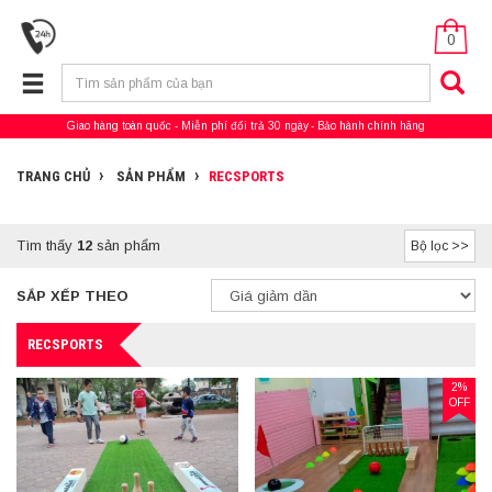
0
Giao hàng toàn quốc
Miễn phí đổi trả 30 ngày
Bảo hành chính hãng
TRANG CHỦ
SẢN PHẨM
RECSPORTS
Tìm thấy
12
sản phẩm
Bộ lọc >>
SẮP XẾP THEO
RECSPORTS
2%
OFF