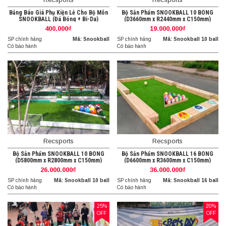
Bảng Báo Giá Phụ Kiện Lẻ Cho Bộ Môn
Bộ Sản Phẩm SNOOKBALL 10 BÓNG
SNOOKBALL (Đá Bóng + Bi-Da)
(D3660mm x R2440mm x C150mm)
400.000₫
19.000.000₫
SP chính hãng
Mã: Snookball
SP chính hãng
Mã: Snookball 10 ball
Có bảo hành
Có bảo hành
Recsports
Recsports
Bộ Sản Phẩm SNOOKBALL 10 BÓNG
Bộ Sản Phẩm SNOOKBALL 16 BÓNG
(D5800mm x R2800mm x C150mm)
(D6600mm x R3600mm x C150mm)
26.000.000₫
36.000.000₫
SP chính hãng
Mã: Snookball 10 ball
SP chính hãng
Mã: Snookball 16 ball
Có bảo hành
Có bảo hành
25%
20%
OFF
OFF