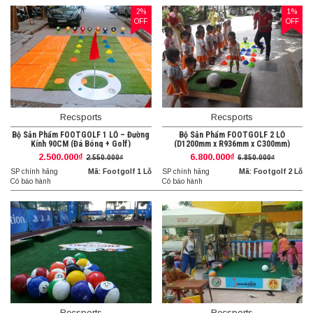
2%
1%
OFF
OFF
Recsports
Recsports
Bộ Sản Phẩm FOOTGOLF 1 LỖ – Đường
Bộ Sản Phẩm FOOTGOLF 2 LỖ
Kính 90CM (Đá Bóng + Golf)
(D1200mm x R936mm x C300mm)
2.500.000₫
6.800.000₫
2.550.000₫
6.850.000₫
SP chính hãng
Mã: Footgolf 1 Lỗ
SP chính hãng
Mã: Footgolf 2 Lỗ
Có bảo hành
Có bảo hành
Recsports
Recsports