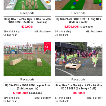
Recsports
Recsports
Bảng Báo Giá Phụ Kiện Lẻ Cho Bộ Môn
Bộ Sản Phẩm FOOTBOWL Trong Nhà
FOOTBOWL (Đá Bóng + Bowling)
(Indoor sports)
400.000₫
5.500.000₫
5.600.000₫
SP chính hãng
Mã: Footbowl
SP chính hãng
Mã: Footbowl
Có bảo hành
Có bảo hành
2%
OFF
Recsports
Recsports
Bộ Sản Phẩm FOOTBOWL Ngoài Trời
Bảng Báo Giá Phụ Kiện Lẻ Cho Bộ Môn
(Outdoor sports)
FOOTGOLF (Đá Bóng + Golf)
5.500.000₫
400.000₫
5.600.000₫
SP chính hãng
Mã: Footbowl
SP chính hãng
Mã: Footgolf
Có bảo hành
Có bảo hành