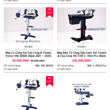
Có bảo hành
Có bảo hành
4%
OFF
Victor
Victor
Máy Cơ Căng Vợt Cầu Lông & Tennis
Máy Điện Tử Căng Dây Cước Vợt Tennis
Victor VM-2000S (Năm 2021 – 2022)
& Cầu Lông VICTOR C-7032 Pro (Năm
2021-2022)
43.500.000₫
105.000.000₫
45.500.000₫
SP chính hãng
Mã: VM-2000S
SP chính hãng
Mã: C-7032 Pro
Có bảo hành
Có bảo hành
4%
OFF