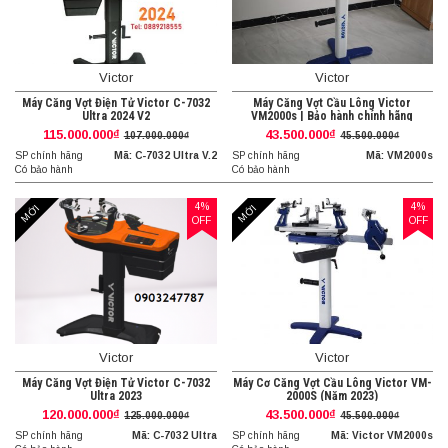
Victor
Victor
Máy Căng Vợt Điện Tử Victor C-7032
Máy Căng Vợt Cầu Lông Victor
Ultra 2024 V2
VM2000s | Bảo hành chính hãng
115.000.000₫
43.500.000₫
107.000.000₫
45.500.000₫
SP chính hãng
Mã: C-7032 Ultra V.2
SP chính hãng
Mã: VM2000s
Có bảo hành
Có bảo hành
4%
4%
MỚI
MỚI
OFF
OFF
Victor
Victor
Máy Căng Vợt Điện Tử Victor C-7032
Máy Cơ Căng Vợt Cầu Lông Victor VM-
Ultra 2023
2000S (Năm 2023)
120.000.000₫
43.500.000₫
125.000.000₫
45.500.000₫
SP chính hãng
Mã: C-7032 Ultra
SP chính hãng
Mã: Victor VM2000s