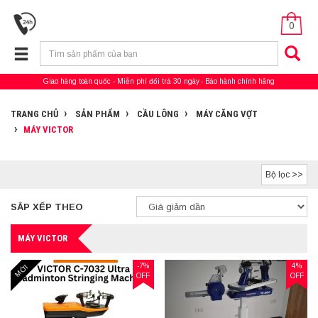
0
Giao hàng toàn quốc
Miễn phí đổi trả 30 ngày
Bảo hành chính hãng
TRANG CHỦ
SẢN PHẨM
CẦU LÔNG
MÁY CĂNG VỢT
MÁY VICTOR
Bộ lọc >>
SẮP XẾP THEO
MÁY VICTOR
-7%
4%
MỚI
OFF
OFF