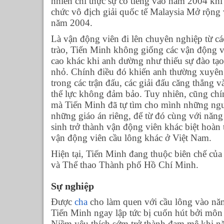
nhiên chỉ thực sự có tiếng vào năm 2004 khi
chức vô địch giải quốc tế Malaysia Mở rộng
năm 2004.
Là vận động viên đi lên chuyên nghiệp từ cá
trào, Tiến Minh không giống các vận động v
cao khác khi anh dường như thiếu sự đào tạo
nhỏ. Chính điều đó khiến anh thường xuyên 
trong các trận đấu, các giải đấu căng thẳng v
thể lực không đảm bảo. Tuy nhiên, cũng chín
mà Tiến Minh đã tự tìm cho mình những ngư
những giáo án riêng, để từ đó cùng với năn
sinh trở thành vận động viên khác biệt hoàn
vận động viên cầu lông khác ở Việt Nam.
Hiện tại, Tiến Minh đang thuộc biên chế củ
và Thể thao Thành phố Hồ Chí Minh.
Sự nghiệp
Được
cha
cho làm quen với cầu lông vào năm
Tiến Minh ngay lập tức bị cuốn hút bởi môn 
Niềm yêu thích sớm trở thành đam mê khi 