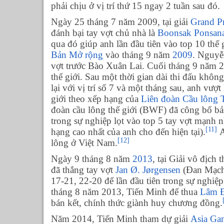
phải chịu ở vị trí thứ 15 ngay 2 tuần sau đó.
Ngày 25 tháng 7 năm 2009, tại giải
Grand P
đánh bại tay vợt chủ nhà là
Boonsak Ponsan
qua đó giúp anh lần đầu tiên vào top 10 thế g
Bản Mở rộng
vào tháng 9 năm
2009
. Nguyễ
vợt trước Bào Xuân Lai. Cuối tháng 9 năm 20
thế giới. Sau một thời gian dài thi đấu khôn
lại với vị trí số 7 và một tháng sau, anh vượt
giới theo xếp hạng của
Liên đoàn Cầu lông T
đoàn cầu lông thế giới (BWF) đã công bố b
trong sự nghiệp lọt vào top 5 tay vợt mạnh n
[11]
hạng cao nhất của anh cho đến hiện tại).
A
[12]
lông ở Việt Nam.
Ngày 9 tháng 8 năm
2013
, tại Giải vô địch
đã thắng tay vợt
Jan Ø. Jørgensen
(Đan Mạch, 
17-21, 22-20 để lần đầu tiên trong sự nghiệp 
tháng 8 năm 2013, Tiến Minh để thua
Lâm 
bán kết, chính thức giành huy chương đồng.
Năm 2014, Tiến Minh tham dự giải
Asia Ga