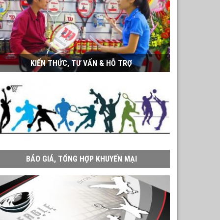
KIẾN THỨC, TƯ VẤN & HỖ TRỢ
BÁO GIÁ, TỔNG HỢP KHUYẾN MẠI