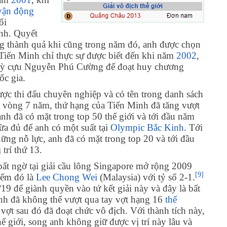
vận động
ổi
nh. Quyết
 thành quả khi cũng trong năm đó, anh được chọn
Tiến Minh chỉ thực sự được biết đến khi năm
2002
,
ợt kỳ cựu Nguyễn Phú Cường để đoạt huy chương
ốc gia.
ợc thi đấu chuyên nghiệp và có tên trong danh sách
 vòng 7 năm, thứ hạng của Tiến Minh đã tăng vượt
anh đã có mặt trong top 50 thế giới và tới đầu năm
vừa đủ để anh có một suất tại
Olympic Bắc Kinh
. Tới
ững nỗ lực, anh đã có mặt trong top 20 và tới đầu
 trí thứ 13.
ất ngờ tại giải cầu lông Singapore mở rộng 2009
[9]
iểm đó là
Lee Chong Wei
(Malaysia) với tỷ số 2-1.
/19 để giành quyền vào tứ kết giải này và đây là bất
t, anh đã không thể vượt qua tay vợt hạng 16
thế
y vợt sau đó đã đoạt chức vô địch. Với thành tích này,
ế giới, song anh không giữ được vị trí này lâu và