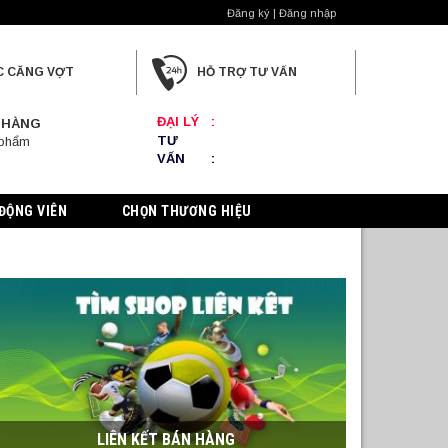
Đăng ký | Đăng nhập
C CĂNG VỢT
HỖ TRỢ TƯ VẤN
ĐẠI LÝ
:
 HÀNG
TƯ
 phẩm
VẤN
:
ĐỘNG VIÊN
CHỌN THƯƠNG HIỆU
LIÊN KẾT BÁN HÀNG