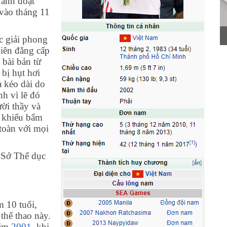
 anh đoạt
 vào tháng 11
c giải phong
iên đẳng cấp
 bài bản từ
bị hụt hơi
à kéo dài do
h vì lẽ đó
ời thầy và
g khiếu bẩm
 toàn với mọi
a Sở Thể dục
 10 tuổi,
thể thao này.
năm
2001
, khi