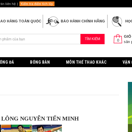
tin liên hệ
Kiểm tra điểm tích lũy
IAO HÀNG TOÀN QUỐC
BẢO HÀNH CHÍNH HÃNG
HỌ
GIỎ
TÌM KIẾM
0
sản
ÓNG ĐÁ
BÓNG BÀN
MÔN THỂ THAO KHÁC
VẬN 
 LÔNG NGUYỄN TIẾN MINH