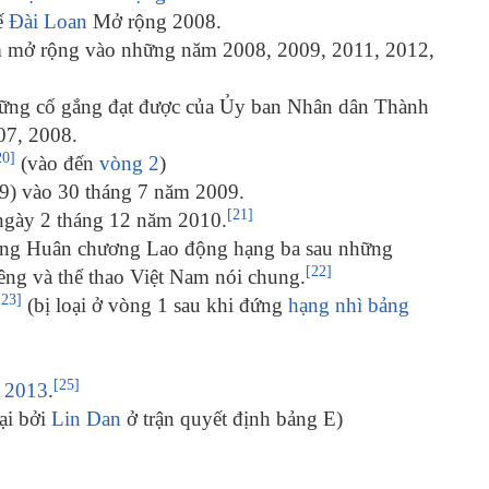
ế
Đài Loan
Mở rộng 2008.
m mở rộng vào những năm 2008, 2009, 2011, 2012,
hững cố gắng đạt được của Ủy ban Nhân dân Thành
07, 2008.
20]
(vào đến
vòng 2
)
ố 9) vào 30 tháng 7 năm 2009.
[21]
o ngày 2 tháng 12 năm 2010.
ặng Huân chương Lao động hạng ba sau những
[22]
êng và thể thao Việt Nam nói chung.
[23]
(bị loại ở vòng 1 sau khi đứng
hạng nhì bảng
[25]
i 2013
.
ại bởi
Lin Dan
ở trận quyết định bảng E)