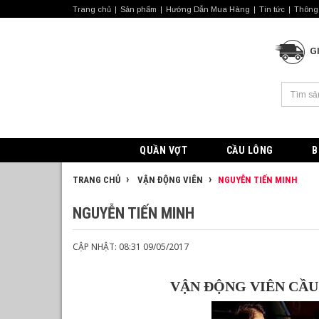
Trang chủ
Sản phẩm
Hướng Dẫn Mua Hàng
Tin tức
Thông 
G
QUẦN VỢT
CẦU LÔNG
B
TRANG CHỦ
VẬN ĐỘNG VIÊN
NGUYỄN TIẾN MINH
NGUYỄN TIẾN MINH
CẬP NHẬT: 08:31 09/05/2017
VẬN ĐỘNG VIÊN CẦU