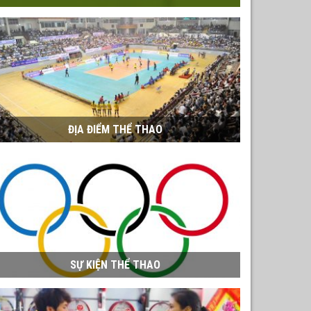
ĐỊA ĐIỂM THỂ THAO
SỰ KIỆN THỂ THAO