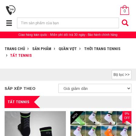
0
Giao hàng toàn quốc
Miễn phí đổi trả 30 ngày
Bảo hành chính hãng
TRANG CHỦ
SẢN PHẨM
QUẦN VỢT
THỜI TRANG TENNIS
TẤT TENNIS
Bộ lọc >>
SẮP XẾP THEO
TẤT TENNIS
9%
MỚI
OFF