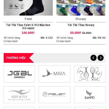
Felet
Rosary
Tất Thể Thao Felet S-513 Màu Đen
Tất Thể Thao Rosary
(Cổ ngắn)
100.000₫
50.000₫
55.000₫
SP chính hãng
Mã: S-513
SP chính hãng
Mã: RS-02
Có bảo hành
Có bảo hành
THƯƠNG HIỆU