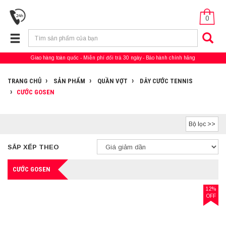
0
Giao hàng toàn quốc
Miễn phí đổi trả 30 ngày
Bảo hành chính hãng
TRANG CHỦ
SẢN PHẨM
QUẦN VỢT
DÂY CƯỚC TENNIS
CƯỚC GOSEN
Bộ lọc >>
SẮP XẾP THEO
CƯỚC GOSEN
12%
OFF