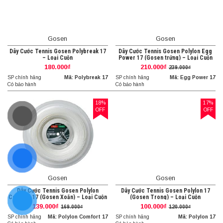
Gosen
Gosen
Dây Cước Tennis Gosen Polybreak 17
Dây Cước Tennis Gosen Polylon Egg
– Loại Cuộn
Power 17 (Gosen trứng) – Loại Cuộn
180.000₫
210.000₫
239.000₫
SP chính hãng
Mã: Polybreak 17
SP chính hãng
Mã: Egg Power 17
Có bảo hành
Có bảo hành
18%
17%
OFF
OFF
Gosen
Gosen
Dây Cước Tennis Gosen Polylon
Dây Cước Tennis Gosen Polylon 17
Comfort 17 (Gosen Xoắn) – Loại Cuộn
(Gosen Trong) – Loại Cuộn
139.000₫
100.000₫
169.000₫
120.000₫
SP chính hãng
Mã: Polylon Comfort 17
SP chính hãng
Mã: Polylon 17