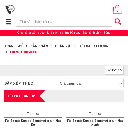
0
Giao hàng toàn quốc
Miễn phí đổi trả 30 ngày
Bảo hành chính hãng
TRANG CHỦ
SẢN PHẨM
QUẦN VỢT
TÚI BALO TENNIS
TÚI VỢT DUNLOP
Bộ lọc >>
SẮP XẾP THEO
TÚI VỢT DUNLOP
Dunlop
Dunlop
Túi Tennis Dunlop Biomimetic 6 – Màu
Túi Tennis Dunlop Biomimetic 6 – Màu
Đỏ
Xanh