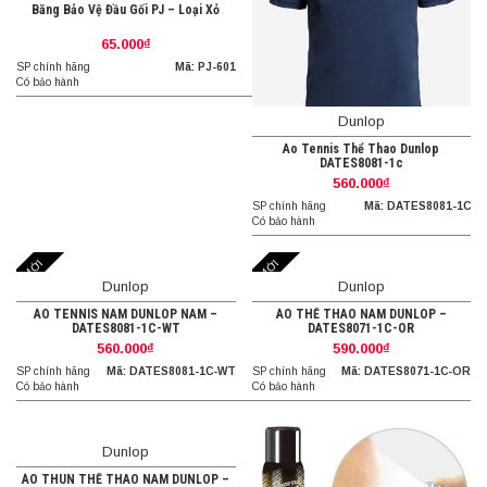
Băng Bảo Vệ Đầu Gối PJ – Loại Xỏ
65.000₫
SP chính hãng
Mã: PJ-601
Có bảo hành
Dunlop
Ao Tennis Thể Thao Dunlop
DATES8081-1c
560.000₫
SP chính hãng
Mã: DATES8081-1C
Có bảo hành
MỚI
MỚI
Dunlop
Dunlop
ÁO TENNIS NAM DUNLOP NAM –
ÁO THỂ THAO NAM DUNLOP –
DATES8081-1C-WT
DATES8071-1C-OR
560.000₫
590.000₫
SP chính hãng
Mã: DATES8081-1C-WT
SP chính hãng
Mã: DATES8071-1C-OR
Có bảo hành
Có bảo hành
Dunlop
ÁO THUN THỂ THAO NAM DUNLOP –