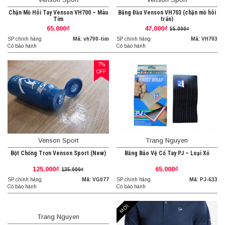
Chặn Mồ Hôi Tay Venson VH700 – Màu
Băng Đầu Venson VH703 (chặn mồ hôi
Tím
trán)
65.000₫
47.000₫
55.000₫
SP chính hãng
Mã: vh700-tim
SP chính hãng
Mã: VH703
Có bảo hành
Có bảo hành
7%
OFF
Venson Sport
Trang Nguyen
Bột Chống Trơn Venson Sport (New)
Băng Bảo Vệ Cổ Tay PJ – Loại Xỏ
125.000₫
65.000₫
135.000₫
SP chính hãng
Mã: VG077
SP chính hãng
Mã: PJ-633
Có bảo hành
Có bảo hành
MỚI
Trang Nguyen