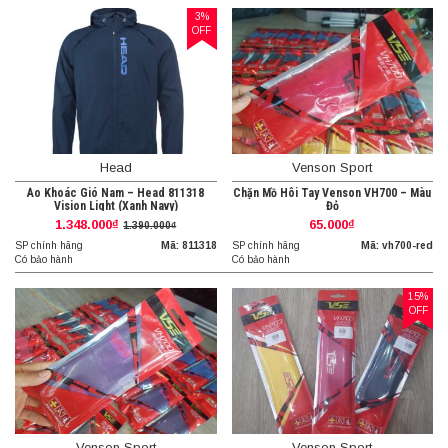
3%
OFF
Head
Venson Sport
Áo Khoác Gió Nam – Head 811318
Chặn Mồ Hôi Tay Venson VH700 – Màu
Vision Light (Xanh Navy)
Đỏ
1.348.000₫
65.000₫
1.390.000₫
SP chính hãng
Mã: 811318
SP chính hãng
Mã: vh700-red
Có bảo hành
Có bảo hành
15%
OFF
Venson Sport
Venson Sport