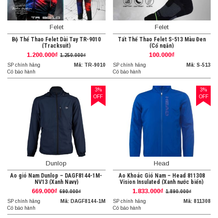
Felet
Felet
Bộ Thể Thao Felet Dài Tay TR-9010
Tất Thể Thao Felet S-513 Màu Đen
(Tracksuit)
(Cổ ngắn)
1.200.000₫
100.000₫
1.250.000₫
SP chính hãng
Mã: TR-9010
SP chính hãng
Mã: S-513
Có bảo hành
Có bảo hành
3%
3%
OFF
OFF
Dunlop
Head
Áo gió Nam Dunlop – DAGF8144-1M-
Áo Khoác Gió Nam – Head 811308
NV13 (Xanh Navy)
Vision Insulated (Xanh nước biển)
669.000₫
1.833.000₫
690.000₫
1.890.000₫
SP chính hãng
Mã: DAGF8144-1M
SP chính hãng
Mã: 811308
Có bảo hành
Có bảo hành