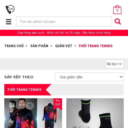
0
Giao hàng toàn quốc
Miễn phí đổi trả 30 ngày
Bảo hành chính hãng
TRANG CHỦ
SẢN PHẨM
QUẦN VỢT
THỜI TRANG TENNIS
Bộ lọc >>
SẮP XẾP THEO
THỜI TRANG TENNIS
4%
OFF