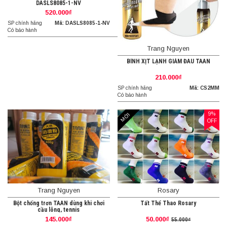
DASLS8085-1-NV
520.000₫
SP chính hãng
Mã: DASLS8085-1-NV
Có bảo hành
Trang Nguyen
BÌNH XỊT LẠNH GIẢM ĐAU TAAN
210.000₫
SP chính hãng
Mã: CS2MM
Có bảo hành
9%
MỚI
OFF
Trang Nguyen
Rosary
Bột chống trơn TAAN dùng khi chơi
Tất Thể Thao Rosary
cầu lông, tennis
145.000₫
50.000₫
55.000₫