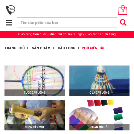
0
Giao hàng toàn quốc
Miễn phí đổi trả 30 ngày
Bảo hành chính hãng
TRANG CHỦ
SẢN PHẨM
CẦU LÔNG
PHỤ KIỆN CẦU
CƯỚC CẦU LÔNG
QUẢ CẦU LÔNG
CUỐN CÁN VỢT
CHẶN MỒ HÔI