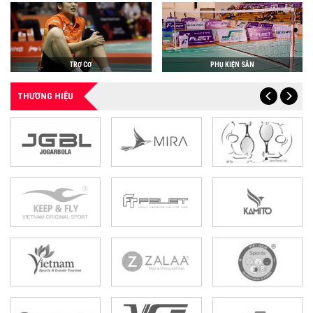
TRỢ CƠ
PHỤ KIỆN SÂN
THƯƠNG HIỆU