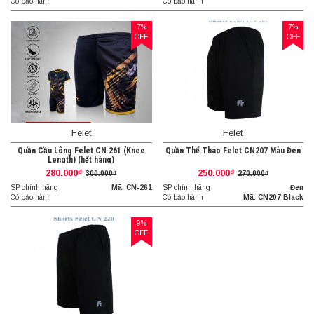
Có bảo hành
Có bảo hành
7%
7%
OFF
OFF
Felet
Felet
Quần Cầu Lông Felet CN 261 (Knee
Quần Thể Thao Felet CN207 Màu Đen
Length) (hết hàng)
280.000₫
250.000₫
300.000₫
270.000₫
SP chính hãng
Mã: CN-261
SP chính hãng
Đen
Có bảo hành
Có bảo hành
Mã: CN207 Black
9%
OFF