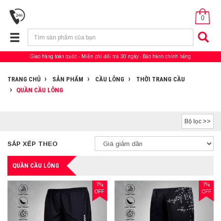
0
Giao hàng toàn quốc
Miễn phí đổi trả 30 ngày
Bảo hành chính hãng
TRANG CHỦ
SẢN PHẨM
CẦU LÔNG
THỜI TRANG CẦU
QUẦN CẦU LÔNG
Bộ lọc >>
SẮP XẾP THEO
QUẦN CẦU LÔNG
7%
7%
OFF
OFF