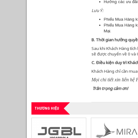
Hưởng các ưu đãi 
Lưu Ý:
Phiếu Mua Hàng kh
Phiếu Mua Hàng k
Mại.
B. Thời gian hưởng quyề
Sau khi Khách Hàng tích
sẽ được chuyển về 0 và 
C. Điều kiện duy trì Khá
Khách Hàng chỉ cần mua
Mọi chi tiết xin liên 
Trân trọng cảm ơn!
THƯƠNG HIỆU