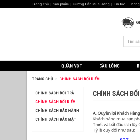
Trang chủ
Sản phẩm
Hướng Dẫn Mua Hàng
Tin tức
Thông 
G
QUẦN VỢT
CẦU LÔNG
B
TRANG CHỦ
CHÍNH SÁCH ĐỔI ĐIỂM
CHÍNH SÁCH ĐỔI
CHÍNH SÁCH ĐỔI TRẢ
CHÍNH SÁCH ĐỔI ĐIỂM
CHÍNH SÁCH BẢO HÀNH
A. Quyền lợi Khách Hàng
Khách hàng mua sản phẩ
CHÍNH SÁCH BẢO MẬT
Thiết và bắt đầu tích lũy
Tỷ lệ quy đổi như sau:
STT