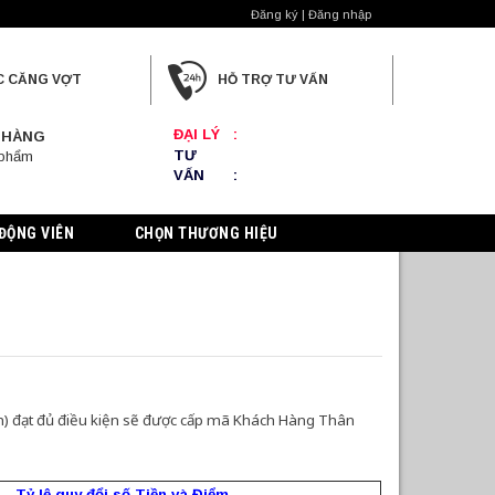
Đăng ký | Đăng nhập
C CĂNG VỢT
HỖ TRỢ TƯ VẤN
ĐẠI LÝ
:
 HÀNG
TƯ
 phẩm
VẤN
:
ĐỘNG VIÊN
CHỌN THƯƠNG HIỆU
) đạt đủ điều kiện sẽ được cấp mã Khách Hàng Thân
Tỷ lệ quy đổi số Tiền và Điểm