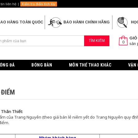
tin liên hệ
Kiểm tra điểm tích lũy
IAO HÀNG TOÀN QUỐC
BẢO HÀNH CHÍNH HÃNG
HỌ
GIỎ
TÌM KIẾM
0
sản
ÓNG ĐÁ
BÓNG BÀN
MÔN THỂ THAO KHÁC
VẬN 
 ĐIỂM
 Thân Thiết:
m của Trang Nguyên (theo giá bán lẻ niêm yết do Trang Nguyên quy định
 điểm.
Nhóm khách hàng