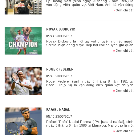
Lý Hoàng Nam (sinh ngày 25 tháng 2 năm 1997) là
vận động viên quần vợt Việt Nam. Anh là vận động
viên quần vợt Việt Nam đầu tiên vô địch một nội dung
»
Xem chi tiết
trẻ ở một giải quần vợt Grand Slam,
NOVAK DJOKOVIC
05:44 23/03/2017
Novak Djokovic là một tay vợt chuyên nghiệp người
Serbia, hiện đang được Hiệp hội các chuyên gia quần
vợt xếp hạng số 1 thế giới…
»
Xem chi tiết
ROGER FEDERER
05:43 23/03/2017
Roger Federer (sinh ngày 8 tháng 8 năm 1981 tại
Basel, Thụy Sĩ) là vận động viên quần vợt chuyên
nghiệp người Thụy Sĩ được gọi với biệt danh là tàu tốc
»
Xem chi tiết
hành, vua kỷ lục hay đỉnh Everest của làng quần vợt
thế giới.
RAFAEL NADAL
05:40 23/03/2017
Rafael “Rafa” Nadal Parera (IPA: [rafa’el na’ðal], sinh
ngày 3 tháng 6 năm 1986 tại Manacor, Mallorca) là một
vận động viên quần vợt chuyên nghiệp người Tây
»
Xem chi tiết
Ban Nha, hiện đang giữ vị trí số 1 thế giới năm 2017