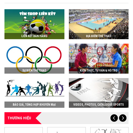
LIÊN KẾT BÁN HÀNG
ĐỊA ĐIỂM THỂ THAO
SỰ KIỆN THỂ THAO
KIẾN THỨC, TƯ VẤN & HỖ TRỢ
BÁO GIÁ, TỔNG HỢP KHUYẾN MẠI
VIDEOS, PHOTOS, CATALOGUE SPORTS
THƯƠNG HIỆU