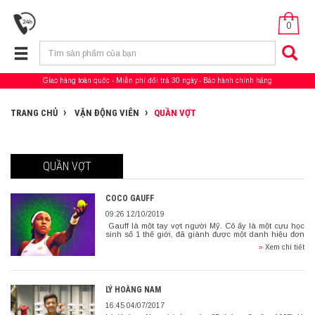
0
Giao hàng toàn quốc
Miễn phí đổi trả 30 ngày
Bảo hành chính hãng
TRANG CHỦ
VẬN ĐỘNG VIÊN
QUẦN VỢT
QUẦN VỢT
COCO GAUFF
09:26 12/10/2019
Gauff là một tay vợt người Mỹ. Cô ấy là một cựu học
sinh số 1 thế giới, đã giành được một danh hiệu đơn
Grand Slam và một giải […]
»
Xem chi tiết
LÝ HOÀNG NAM
16:45 04/07/2017