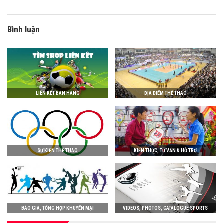
Bình luận
LIÊN KẾT BÁN HÀNG
ĐỊA ĐIỂM THỂ THAO
SỰ KIỆN THỂ THAO
KIẾN THỨC, TƯ VẤN & HỖ TRỢ
BÁO GIÁ, TỔNG HỢP KHUYẾN MẠI
VIDEOS, PHOTOS, CATALOGUE SPORTS