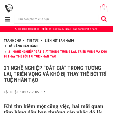
0
Giao hàng toàn quốc
Miễn phí đổi trả 30 ngày
Bảo hành chính hãng
TRANG CHỦ
TIN TỨC
LIÊN KẾT BÁN HÀNG
KỸ NĂNG BÁN HÀNG
21 NGHỀ NGHIỆP “ĐẮT GIÁ” TRONG TƯƠNG LAI, TRIỂN VỌNG VÀ KHÓ
BỊ THAY THẾ BỞI TRÍ TUỆ NHÂN TẠO
21 NGHỀ NGHIỆP “ĐẮT GIÁ” TRONG TƯƠNG
LAI, TRIỂN VỌNG VÀ KHÓ BỊ THAY THẾ BỞI TRÍ
TUỆ NHÂN TẠO
CẬP NHẬT: 10:57 29/10/2017
Khi tìm kiếm một công việc, hai mối quan
tâm hàng đầu bạn thường cân nhắc đó là: