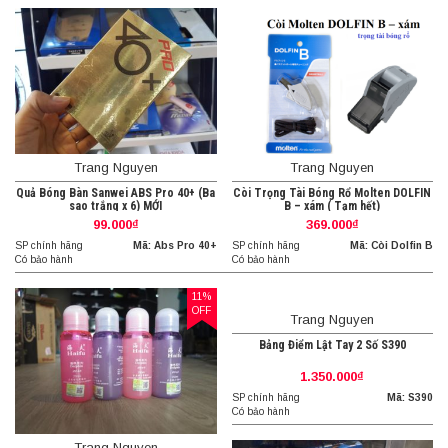
Trang Nguyen
Trang Nguyen
Quả Bóng Bàn Sanwei ABS Pro 40+ (Ba
Còi Trọng Tài Bóng Rổ Molten DOLFIN
sao trắng x 6) MỚI
B – xám ( Tạm hết)
99.000₫
369.000₫
SP chính hãng
Mã: Abs Pro 40+
SP chính hãng
Mã: Còi Dolfin B
Có bảo hành
Có bảo hành
11%
OFF
Trang Nguyen
Bảng Điểm Lật Tay 2 Số S390
1.350.000₫
SP chính hãng
Mã: S390
Có bảo hành
Trang Nguyen