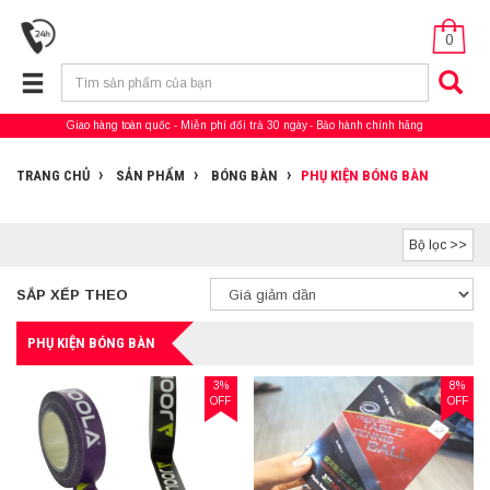
0
Giao hàng toàn quốc
Miễn phí đổi trả 30 ngày
Bảo hành chính hãng
TRANG CHỦ
SẢN PHẨM
BÓNG BÀN
PHỤ KIỆN BÓNG BÀN
Bộ lọc >>
SẮP XẾP THEO
PHỤ KIỆN BÓNG BÀN
3%
8%
OFF
OFF