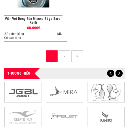
Viền Vợt Bóng Bàn Mizuno Edge Saver
Xanh
60.000₫
SP chính hãng
Mã:
Có bảo hành
1
2
»
THƯƠNG HIỆU