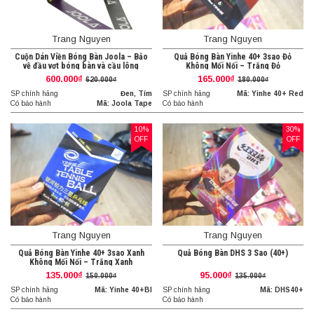
Trang Nguyen
Trang Nguyen
Cuộn Dán Viền Bóng Bàn Joola – Bảo
Quả Bóng Bàn Yinhe 40+ 3sao Đỏ
vệ đầu vợt bóng bàn và cầu lông
Không Mối Nối – Trắng Đỏ
600.000₫
165.000₫
620.000₫
180.000₫
SP chính hãng
Đen, Tím
SP chính hãng
Mã: Yinhe 40+ Red
Có bảo hành
Mã: Joola Tape
Có bảo hành
10%
30%
OFF
OFF
Trang Nguyen
Trang Nguyen
Quả Bóng Bàn Yinhe 40+ 3sao Xanh
Quả Bóng Bàn DHS 3 Sao (40+)
Không Mối Nối – Trắng Xanh
135.000₫
95.000₫
150.000₫
135.000₫
SP chính hãng
Mã: Yinhe 40+Bl
SP chính hãng
Mã: DHS40+
Có bảo hành
Có bảo hành