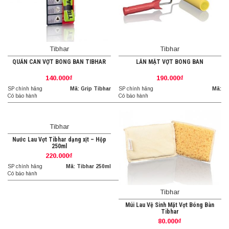
Tibhar
Tibhar
QUẤN CÁN VỢT BÓNG BÀN TIBHAR
LĂN MẶT VỢT BÓNG BÀN
140.000₫
190.000₫
SP chính hãng
Mã: Grip Tibhar
SP chính hãng
Mã:
Có bảo hành
Có bảo hành
Tibhar
Nước Lau Vợt Tibhar dạng xịt – Hộp
250ml
220.000₫
SP chính hãng
Mã: Tibhar 250ml
Có bảo hành
Tibhar
Múi Lau Vệ Sinh Mặt Vợt Bóng Bàn
Tibhar
80.000₫