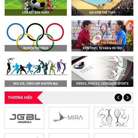
LIÊN KẾT BÁN HÀNG
ĐỊA ĐIỂM THỂ THAO
SỰ KIỆN THỂ THAO
KIẾN THỨC, TƯ VẤN & HỖ TRỢ
BÁO GIÁ, TỔNG HỢP KHUYẾN MẠI
VIDEOS, PHOTOS, CATALOGUE SPORTS
THƯƠNG HIỆU