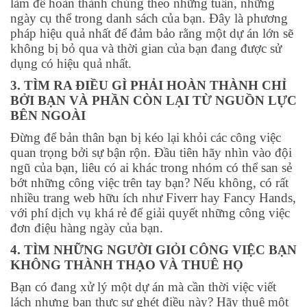
làm để hoàn thành chúng theo những tuần, những
ngày cụ thể trong danh sách của bạn. Đây là phương
pháp hiệu quả nhất để đảm bảo rằng một dự án lớn sẽ
không bị bỏ qua và thời gian của bạn đang được sử
dụng có hiệu quả nhất.
3. TÌM RA ĐIỀU GÌ PHẢI HOÀN THÀNH CHỈ
BỞI BẠN VÀ PHẦN CÒN LẠI TỪ NGUỒN LỰC
BÊN NGOÀI
Đừng để bản thân bạn bị kéo lại khỏi các công việc
quan trọng bởi sự bận rộn. Đầu tiên hãy nhìn vào đội
ngũ của bạn, liêu có ai khác trong nhóm có thể san sẻ
bớt những công việc trên tay bạn? Nếu không, có rất
nhiều trang web hữu ích như Fiverr hay Fancy Hands,
với phí dịch vụ khá rẻ để giải quyết những công việc
đơn điệu hàng ngày của bạn.
4. TÌM NHỮNG NGƯỜI GIỎI CÔNG VIỆC BẠN
KHÔNG THÀNH THẠO VÀ THUÊ HỌ
Bạn có đang xử lý một dự án mà cần thời việc viết
lách nhưng bạn thực sự ghét điều này? Hãy thuê một