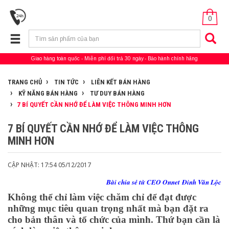
0
Giao hàng toàn quốc
Miễn phí đổi trả 30 ngày
Bảo hành chính hãng
TRANG CHỦ
TIN TỨC
LIÊN KẾT BÁN HÀNG
KỸ NĂNG BÁN HÀNG
TƯ DUY BÁN HÀNG
7 BÍ QUYẾT CẦN NHỚ ĐỂ LÀM VIỆC THÔNG MINH HƠN
7 BÍ QUYẾT CẦN NHỚ ĐỂ LÀM VIỆC THÔNG
MINH HƠN
CẬP NHẬT: 17:54 05/12/2017
Bài chia sẻ từ CEO Onnet Đinh Văn Lộc
Không thể chỉ làm việc chăm chỉ để đạt được
những mục tiêu quan trọng nhất mà bạn đặt ra
cho bản thân và tổ chức của mình. Thứ bạn cần là