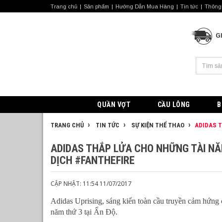
Trang chủ
Sản phẩm
Hướng Dẫn Mua Hàng
Tin tức
Thông 
G
QUẦN VỢT
CẦU LÔNG
B
TRANG CHỦ
TIN TỨC
SỰ KIỆN THỂ THAO
ADIDAS T
ADIDAS THẮP LỬA CHO NHỮNG TÀI NĂ
DỊCH #FANTHEFIRE
CẬP NHẬT: 11:54 11/07/2017
Adidas Uprising, sáng kiến toàn cầu truyền cảm hứng
năm thứ 3 tại Ấn Độ.