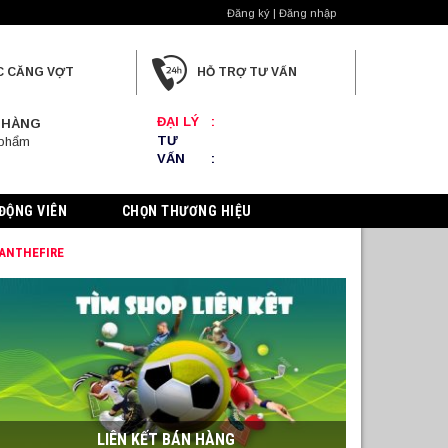
Đăng ký | Đăng nhập
C CĂNG VỢT
HỖ TRỢ TƯ VẤN
ĐẠI LÝ
:
 HÀNG
TƯ
 phẩm
VẤN
:
ĐỘNG VIÊN
CHỌN THƯƠNG HIỆU
FANTHEFIRE
LIÊN KẾT BÁN HÀNG