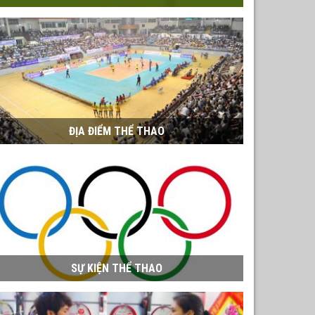
ĐỊA ĐIỂM THỂ THAO
SỰ KIỆN THỂ THAO