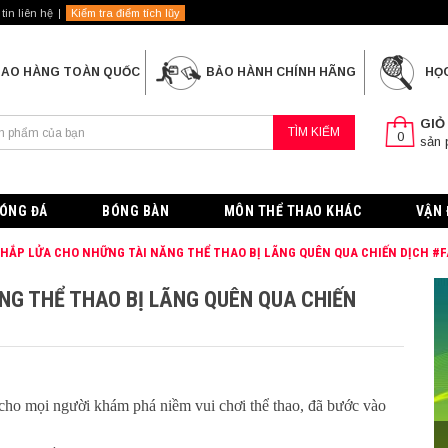
tin liên hệ
Kiểm tra điểm tích lũy
IAO HÀNG TOÀN QUỐC
BẢO HÀNH CHÍNH HÃNG
HỌ
GIỎ
TÌM KIẾM
0
sản
ÓNG ĐÁ
BÓNG BÀN
MÔN THỂ THAO KHÁC
VẬN 
HẮP LỬA CHO NHỮNG TÀI NĂNG THỂ THAO BỊ LÃNG QUÊN QUA CHIẾN DỊCH #
NG THỂ THAO BỊ LÃNG QUÊN QUA CHIẾN
 cho mọi người khám phá niềm vui chơi thể thao, đã bước vào