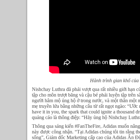
Hành trình gian khổ của
Nishchay Luthra đã phải vượt qua rất nhiều giới hạn củ
tập cho môn trượt băng và cậu bé phải luyện tập trên s
người hâm mộ ủng hộ ở trong nước, và một thân một m
mẹ truyền lửa bằng những câu từ rất ngọt ngào: “Ước 
have it in you, the spark that could ignite a thousand d
quảng cáo là thông điệp: “Hãy ủng hộ Nishchay Luthr
Thông qua sáng kiến #FanTheFire, Adidas muốn nâng c
này được công nhận. “Tại Adidas chúng tôi tin rằng t
sống”, Giám đốc Marketing cấp cao của Adidas Ấn Độ