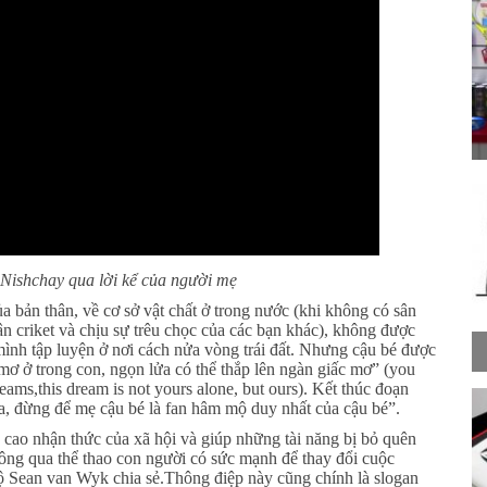
 Nishchay qua lời kể của người mẹ
a bản thân, về cơ sở vật chất ở trong nước (khi không có sân
ân criket và chịu sự trêu chọc của các bạn khác), không được
ình tập luyện ở nơi cách nửa vòng trái đất. Nhưng cậu bé được
mơ ở trong con, ngọn lửa có thể thắp lên ngàn giấc mơ” (you
reams,this dream is not yours alone, but ours). Kết thúc đoạn
a, đừng để mẹ cậu bé là fan hâm mộ duy nhất của cậu bé”.
ao nhận thức của xã hội và giúp những tài năng bị bỏ quên
hông qua thể thao con người có sức mạnh để thay đổi cuộc
 Sean van Wyk chia sẻ.Thông điệp này cũng chính là slogan