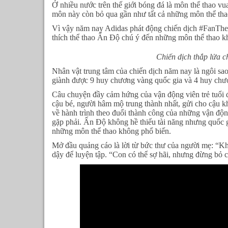
Ở nhiều nước trên thế giới bóng đá là môn thể thao vu
môn này còn bỏ qua gần như tất cả những môn thể tha
Vì vậy năm nay Adidas phát động chiến dịch #FanThe
thích thể thao Ấn Độ chú ý đến những môn thể thao kh
Chiến dịch thắp lửa c
Nhân vật trung tâm của chiến dịch năm nay là ngôi sao
giành được 9 huy chương vàng quốc gia và 4 huy chư
Câu chuyện đầy cảm hứng của vận động viên trẻ tuổi 
cậu bé, người hâm mộ trung thành nhất, gửi cho cậu k
về hành trình theo đuổi thành công của những vận độ
gặp phải. Ấn Độ không hề thiếu tài năng nhưng quốc 
những môn thể thao không phổ biến.
Mở đầu quảng cáo là lời từ bức thư của người mẹ: “Khi
dậy để luyện tập. “Con có thể sợ hãi, nhưng đừng bỏ cu