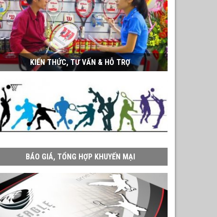
KIẾN THỨC, TƯ VẤN & HỖ TRỢ
BÁO GIÁ, TỔNG HỢP KHUYẾN MẠI