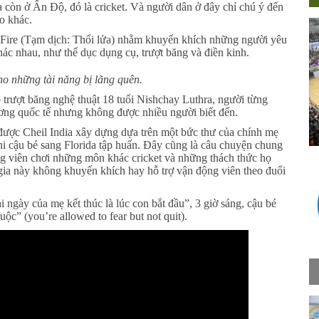
a còn ở Ấn Độ, đó là cricket. Và người dân ở đây chỉ chú ý đến
o khác.
Fire (Tạm dịch: Thổi lửa) nhằm khuyến khích những người yêu
ác nhau, như thể dục dụng cụ, trượt băng và điền kinh.
ho những tài năng bị lãng quên.
 trượt băng nghệ thuật 18 tuổi Nishchay Luthra, người từng
ơng quốc tế nhưng không được nhiều người biết đến.
được Cheil India xây dựng dựa trên một bức thư của chính mẹ
hi cậu bé sang Florida tập huấn. Đây cũng là câu chuyện chung
ng viên chơi những môn khác cricket và những thách thức họ
gia này không khuyến khích hay hỗ trợ vận động viên theo đuổi
 ngày của mẹ kết thúc là lúc con bắt đầu”, 3 giờ sáng, cậu bé
ộc” (you’re allowed to fear but not quit).