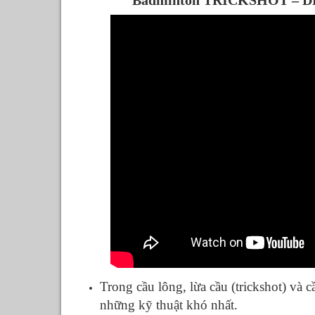
Badminton TRICKSHOT – DEC
Trong cầu lông, lừa cầu (trickshot) và 
những kỹ thuật khó nhất.