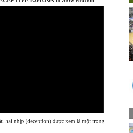
EPTIVE Exercises in Slow Motion
cầu hai nhịp (deception) được xem là một trong