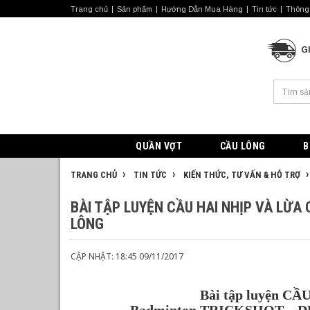
Trang chủ
Sản phẩm
Hướng Dẫn Mua Hàng
Tin tức
Thông 
G
QUẦN VỢT
CẦU LÔNG
B
TRANG CHỦ
TIN TỨC
KIẾN THỨC, TƯ VẤN & HỖ TRỢ
BÀI TẬP LUYỆN CẦU HAI NHỊP VÀ LỪ
LÔNG
CẬP NHẬT: 18:45 09/11/2017
Bài tập luyện C