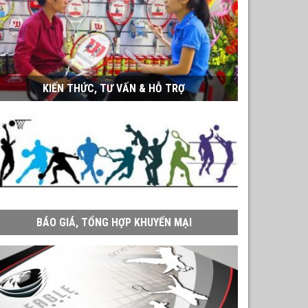
KIẾN THỨC, TƯ VẤN & HỖ TRỢ
BÁO GIÁ, TỔNG HỢP KHUYẾN MẠI