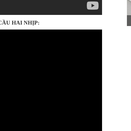
CẦU HAI NHỊP: