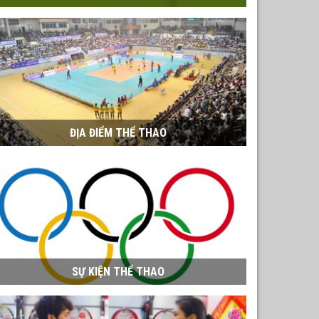
ĐỊA ĐIỂM THỂ THAO
SỰ KIỆN THỂ THAO