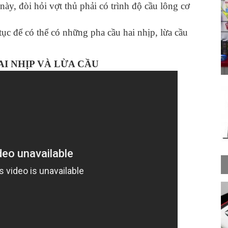
này, đòi hỏi vợt thủ phải có trình độ cầu lông cơ
tục để có thể có những pha cầu hai nhịp, lừa cầu
AI NHỊP VÀ LỪA CẦU