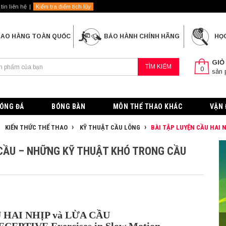
tin liên hệ
Kiểm tra điểm tích lũy
IAO HÀNG TOÀN QUỐC
BẢO HÀNH CHÍNH HÃNG
HỌ
GIỎ
TÌM KIẾM
0
sản
ÓNG ĐÁ
BÓNG BÀN
MÔN THỂ THAO KHÁC
VẬN 
KIẾN THỨC THỂ THAO
KỸ THUẬT CẦU LÔNG
BÀI TẬP LUYỆN CẦU HAI 
A CẦU – NHỮNG KỸ THUẬT KHÓ TRONG CẦU
ẦU HAI NHỊP và LỪA CẦU