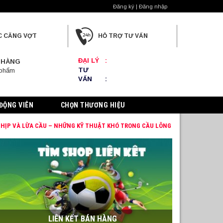
Đăng ký | Đăng nhập
C CĂNG VỢT
HỖ TRỢ TƯ VẤN
ĐẠI LÝ
:
 HÀNG
TƯ
 phẩm
VẤN
:
ĐỘNG VIÊN
CHỌN THƯƠNG HIỆU
NHỊP VÀ LỪA CẦU – NHỮNG KỸ THUẬT KHÓ TRONG CẦU LÔNG
LIÊN KẾT BÁN HÀNG