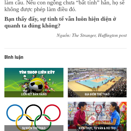
làm cầu. Nếu con ngỗng chưa “bất tỉnh” hẳn, họ sẽ
không được phép làm điều đó.
Bạn thấy đấy, sự tinh tế vẫn luôn hiện diện ở
quanh ta đúng không?
Nguồn: The Stranger, Huffington post
Bình luận
LIÊN KẾT BÁN HÀNG
ĐỊA ĐIỂM THỂ THAO
SỰ KIỆN THỂ THAO
KIẾN THỨC, TƯ VẤN & HỖ TRỢ