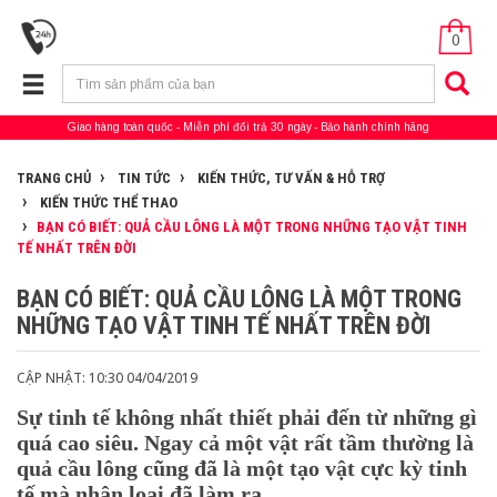
0
Giao hàng toàn quốc
Miễn phí đổi trả 30 ngày
Bảo hành chính hãng
TRANG CHỦ
TIN TỨC
KIẾN THỨC, TƯ VẤN & HỖ TRỢ
KIẾN THỨC THỂ THAO
BẠN CÓ BIẾT: QUẢ CẦU LÔNG LÀ MỘT TRONG NHỮNG TẠO VẬT TINH
TẾ NHẤT TRÊN ĐỜI
BẠN CÓ BIẾT: QUẢ CẦU LÔNG LÀ MỘT TRONG
NHỮNG TẠO VẬT TINH TẾ NHẤT TRÊN ĐỜI
CẬP NHẬT: 10:30 04/04/2019
Sự tinh tế không nhất thiết phải đến từ những gì
quá cao siêu. Ngay cả một vật rất tầm thường là
quả cầu lông cũng đã là một tạo vật cực kỳ tinh
tế mà nhân loại đã làm ra.