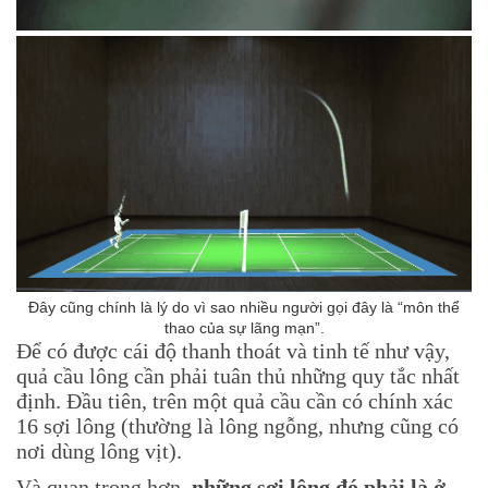
Đây cũng chính là lý do vì sao nhiều người gọi đây là “môn thể
thao của sự lãng mạn”.
Để có được cái độ thanh thoát và tinh tế như vậy,
quả cầu lông cần phải tuân thủ những quy tắc nhất
định. Đầu tiên, trên một quả cầu cần có chính xác
16 sợi lông (thường là lông ngỗng, nhưng cũng có
nơi dùng lông vịt).
Và quan trọng hơn
, những sợi lông đó phải là ở