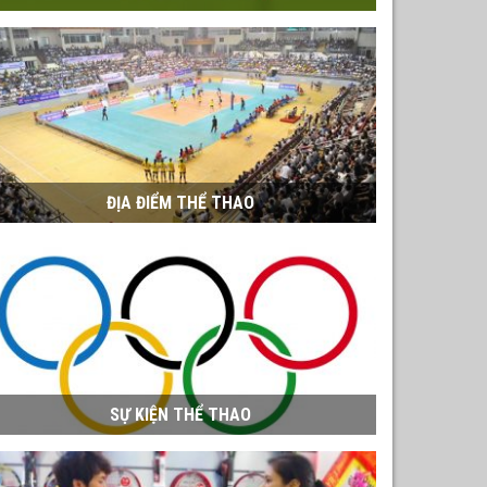
ĐỊA ĐIỂM THỂ THAO
SỰ KIỆN THỂ THAO