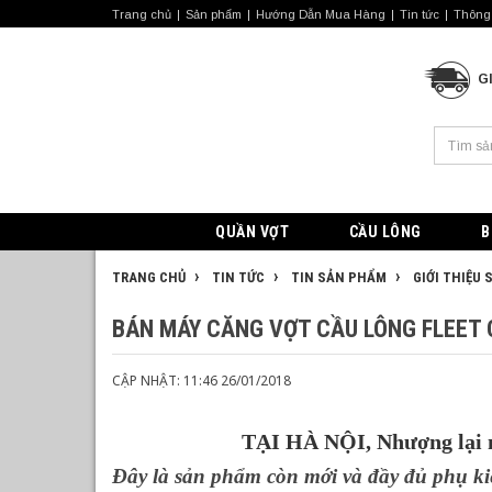
Trang chủ
Sản phẩm
Hướng Dẫn Mua Hàng
Tin tức
Thông 
G
QUẦN VỢT
CẦU LÔNG
B
TRANG CHỦ
TIN TỨC
TIN SẢN PHẨM
GIỚI THIỆU
BÁN MÁY CĂNG VỢT CẦU LÔNG FLEET C
CẬP NHẬT: 11:46 26/01/2018
TẠI HÀ NỘI, Nhượng lại má
Đây là sản phẩm còn mới và đầy đủ phụ ki