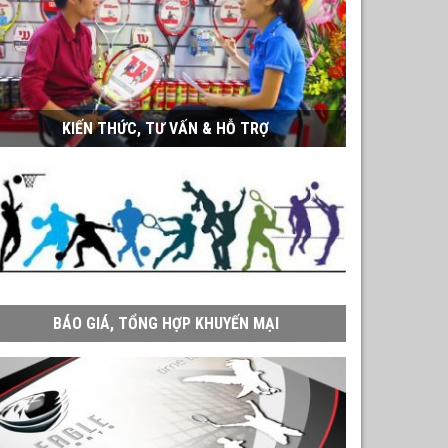
KIẾN THỨC, TƯ VẤN & HỖ TRỢ
BÁO GIÁ, TỔNG HỢP KHUYẾN MẠI