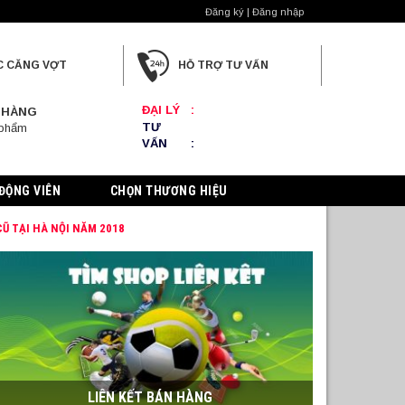
Đăng ký | Đăng nhập
C CĂNG VỢT
HỖ TRỢ TƯ VẤN
ĐẠI LÝ
:
 HÀNG
TƯ
 phẩm
VẤN
:
ĐỘNG VIÊN
CHỌN THƯƠNG HIỆU
Ũ TẠI HÀ NỘI NĂM 2018
LIÊN KẾT BÁN HÀNG