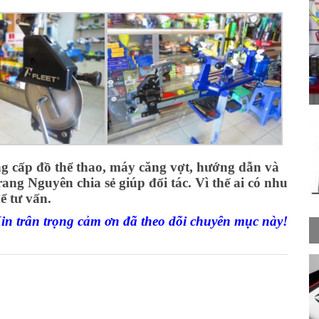
g cấp đồ thể thao, máy căng vợt, hướng dẫn và
ang Nguyên chia sẻ giúp đối tác. Vì thế ai có nhu
ể tư vấn.
in trân trọng cảm ơn đã theo dõi chuyên mục này!