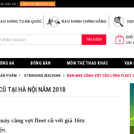
tin liên hệ
Kiểm tra điểm tích lũy
IAO HÀNG TOÀN QUỐC
BẢO HÀNH CHÍNH HÃNG
HỌ
GIỎ
TÌM KIẾM
0
sản
ÓNG ĐÁ
BÓNG BÀN
MÔN THỂ THAO KHÁC
VẬN 
 SẢN PHẨM
STRINGING MACHINE
BÁN MÁY CĂNG VỢT CẦU LÔNG FLEET C
Ũ TẠI HÀ NỘI NĂM 2018
y căng vợt fleet cũ với giá 16tr.
ện.