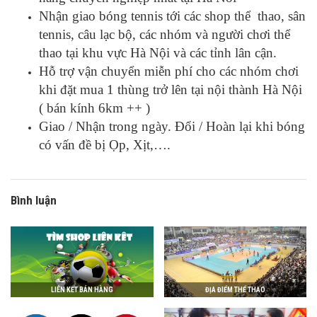
Nhận giao bóng tennis tới các shop thể thao, sân
tennis, câu lạc bộ, các nhóm và người chơi thể
thao tại khu vực Hà Nội và các tỉnh lân cận.
Hỗ trợ vận chuyển miễn phí cho các nhóm chơi
khi đặt mua 1 thùng trở lên tại nội thành Hà Nội
( bán kính 6km ++ )
Giao / Nhận trong ngày. Đổi / Hoàn lại khi bóng
có vấn đề bị Ọp, Xịt,….
Bình luận
LIÊN KẾT BÁN HÀNG
ĐỊA ĐIỂM THỂ THAO