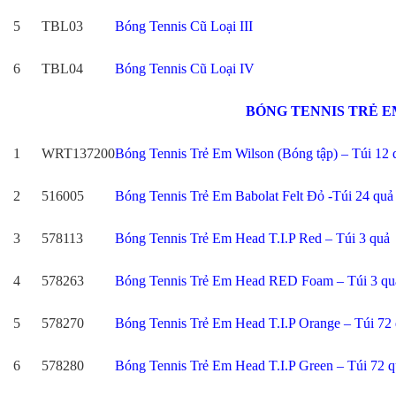
5
TBL03
Bóng Tennis Cũ Loại III
6
TBL04
Bóng Tennis Cũ Loại IV
BÓNG TENNIS TRẺ E
1
WRT137200
Bóng Tennis Trẻ Em Wilson (Bóng tập) – Túi 12 
2
516005
Bóng Tennis Trẻ Em Babolat Felt Đỏ -Túi 24 quả
3
578113
Bóng Tennis Trẻ Em Head T.I.P Red – Túi 3 quả
4
578263
Bóng Tennis Trẻ Em Head RED Foam – Túi 3 qu
5
578270
Bóng Tennis Trẻ Em Head T.I.P Orange – Túi 72
6
578280
Bóng Tennis Trẻ Em Head T.I.P Green – Túi 72 