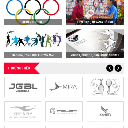
SỰ KIỆN THỂ THAO
KIẾN THỨC, TƯ VẤN & HỖ TRỢ
BÁO GIÁ, TỔNG HỢP KHUYẾN MẠI
VIDEOS, PHOTOS, CATALOGUE SPORTS
THƯƠNG HIỆU