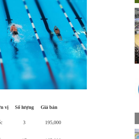
n vị
Số lượng
Giá bán
ếc
3
195,000