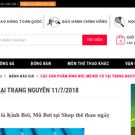
tin liên hệ
Kiểm tra điểm tích lũy
IAO HÀNG TOÀN QUỐC
BẢO HÀNH CHÍNH HÃNG
HỌ
GIỎ
TÌM KIẾM
0
sản
ÓNG ĐÁ
BÓNG BÀN
MÔN THỂ THAO KHÁC
VẬN 
I
BẢNG BÁO GIÁ
CÁC SẢN PHẨM KÍNH BƠI, MŨ BƠI CÓ TẠI TRANG NGUY
TẠI TRANG NGUYÊN 11/7/2018
 là Kính Bơi, Mũ Bơi tại Shop thể thao ngày