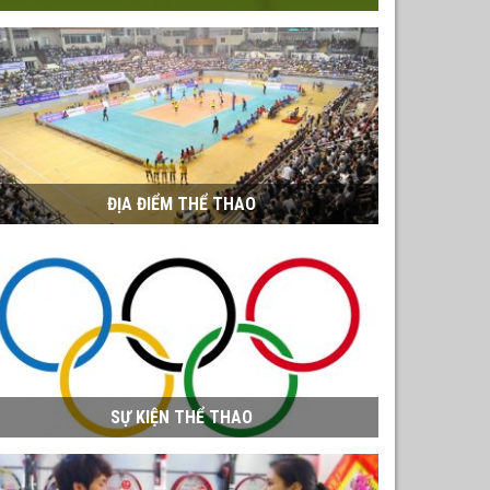
ĐỊA ĐIỂM THỂ THAO
SỰ KIỆN THỂ THAO