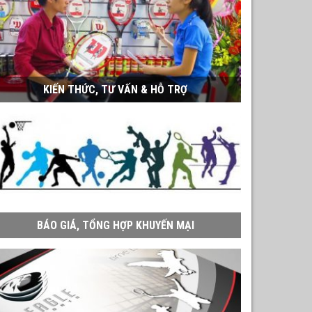
KIẾN THỨC, TƯ VẤN & HỖ TRỢ
BÁO GIÁ, TỔNG HỢP KHUYẾN MẠI