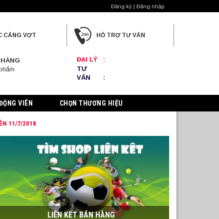
Đăng ký | Đăng nhập
C CĂNG VỢT
HỖ TRỢ TƯ VẤN
ĐẠI LÝ
:
 HÀNG
TƯ
 phẩm
VẤN
:
ĐỘNG VIÊN
CHỌN THƯƠNG HIỆU
ÊN 11/7/2018
LIÊN KẾT BÁN HÀNG