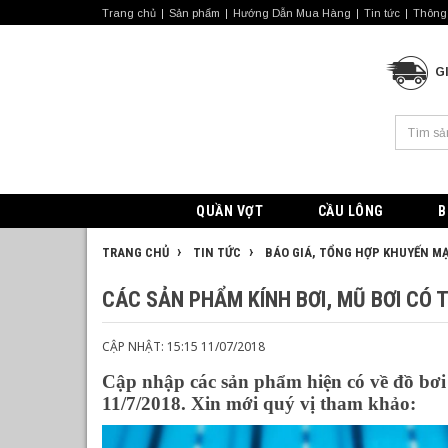
Trang chủ
Sản phẩm
Hướng Dẫn Mua Hàng
Tin tức
Thông 
G
QUẦN VỢT
CẦU LÔNG
B
TRANG CHỦ
TIN TỨC
BÁO GIÁ, TỔNG HỢP KHUYẾN MẠ
CÁC SẢN PHẨM KÍNH BƠI, MŨ BƠI CÓ 
CẬP NHẬT: 15:15 11/07/2018
Cập nhập các sản phẩm hiện có về đồ bơi
11/7/2018. Xin mới quý vị tham khảo: