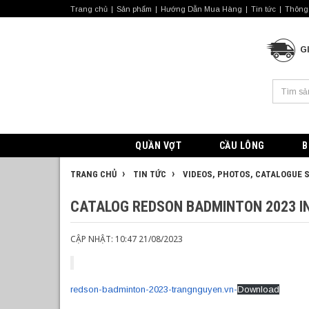
Trang chủ
Sản phẩm
Hướng Dẫn Mua Hàng
Tin tức
Thông 
G
QUẦN VỢT
CẦU LÔNG
B
TRANG CHỦ
TIN TỨC
VIDEOS, PHOTOS, CATALOGUE 
CATALOG REDSON BADMINTON 2023 
CẬP NHẬT: 10:47 21/08/2023
redson-badminton-2023-trangnguyen.vn-
Download