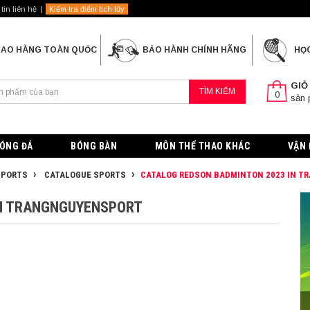
tin liên hệ
Kiểm tra điểm tích lũy
IAO HÀNG TOÀN QUỐC
BẢO HÀNH CHÍNH HÃNG
HỌ
GIỎ
TÌM KIẾM
0
sản
ÓNG ĐÁ
BÓNG BÀN
MÔN THỂ THAO KHÁC
VẬN 
SPORTS
CATALOGUE SPORTS
CATALOG REDSON BADMINTON 2023 IN 
IN TRANGNGUYENSPORT