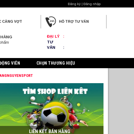
Đăng ký | Đăng nhập
C CĂNG VỢT
HỖ TRỢ TƯ VẤN
ĐẠI LÝ
:
 HÀNG
TƯ
 phẩm
VẤN
:
ĐỘNG VIÊN
CHỌN THƯƠNG HIỆU
TRANGNGUYENSPORT
LIÊN KẾT BÁN HÀNG