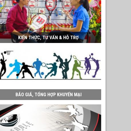
KIẾN THỨC, TƯ VẤN & HỖ TRỢ
BÁO GIÁ, TỔNG HỢP KHUYẾN MẠI