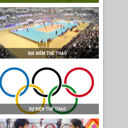
ĐỊA ĐIỂM THỂ THAO
SỰ KIỆN THỂ THAO