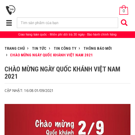
0
Giao hàng toàn quốc
Miễn phí đổi trả 30 ngày
Bảo hành chính hãng
TRANG CHỦ
TIN TỨC
TIN CÔNG TY
THÔNG BÁO MỚI
CHÀO MỪNG NGÀY QUỐC KHÁNH VIỆT NAM 2021
CHÀO MỪNG NGÀY QUỐC KHÁNH VIỆT NAM
2021
CẬP NHẬT: 16:08 01/09/2021