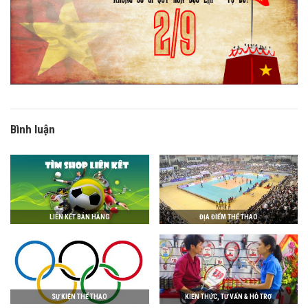
Bình luận
LIÊN KẾT BÁN HÀNG
ĐỊA ĐIỂM THỂ THAO
SỰ KIỆN THỂ THAO
KIẾN THỨC, TƯ VẤN & HỖ TRỢ