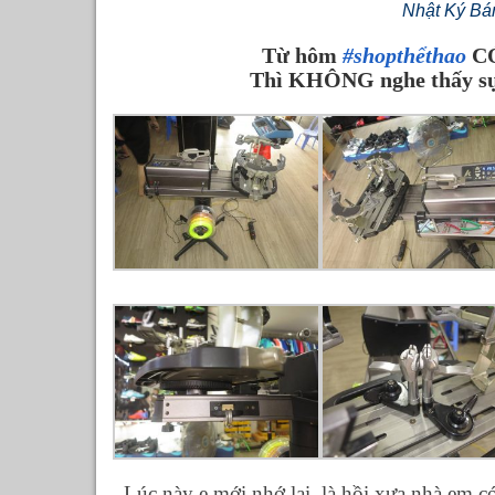
Nhật Ký Bá
Từ hôm
#shopthểthao
CÓ
Thì KHÔNG nghe thấy sự 
Lúc này e mới nhớ lại, là hồi xưa nhà em c