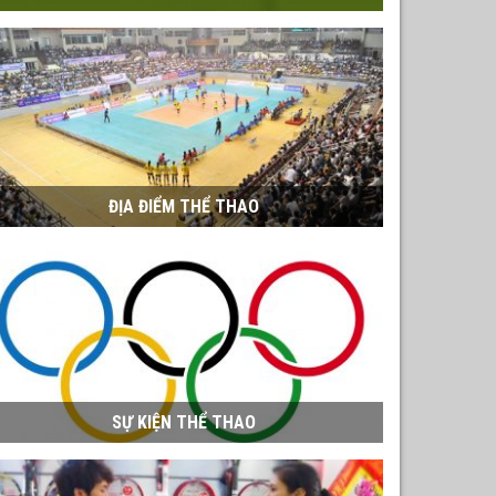
ĐỊA ĐIỂM THỂ THAO
SỰ KIỆN THỂ THAO