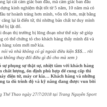
mang lại cái cảm giác ban đầu, mà cảm giác ban đầu
 dựng kinh nghiệm thật tốt từ 5 năm, 10 năm mà có
ầu tư hoành tráng hơn mình, vốn tốt hơn, mặt bằng
căng lại là điển tử, thì những bản chất tư duy mình
ể bị lật đổ.
i đoạn thị trường bị lũng đoạn như thế này sẽ giúp
ng có thể chứng tỏ cho khách hàng thấy mình đã và
h hàng xóm mới mở kia.
n nói và nhà không có gì ngoài điều kiện $$$… rồi
ta không thay đổi điều gì đó cho mà xem )
có sự phụng sự thật sự, nhiệt tâm với khách hàng
m chất lượng, ổn định phù hợp để cung cấp thì
máy điện tử, máy cơ kia… Khách hàng và những
ng ta dù trình độ và kỹ năng đang được vun bồi
g Thể Thao ngày 27/7/2018 tại Trang Nguyên Sport