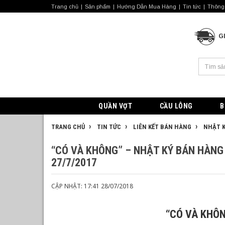
Trang chủ
Sản phẩm
Hướng Dẫn Mua Hàng
Tin tức
Thông 
G
QUẦN VỢT
CẦU LÔNG
B
TRANG CHỦ
TIN TỨC
LIÊN KẾT BÁN HÀNG
NHẬT K
“CÓ VÀ KHÔNG” – NHẬT KÝ BÁN HÀN
27/7/2017
CẬP NHẬT: 17:41 28/07/2018
“CÓ VÀ KHÔ