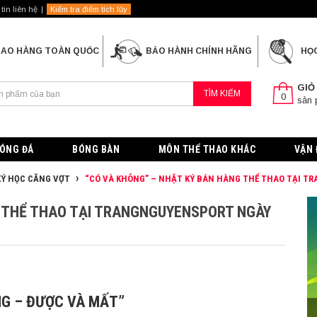
tin liên hệ
Kiểm tra điểm tích lũy
IAO HÀNG TOÀN QUỐC
BẢO HÀNH CHÍNH HÃNG
HỌ
GIỎ
TÌM KIẾM
0
sản
ÓNG ĐÁ
BÓNG BÀN
MÔN THỂ THAO KHÁC
VẬN 
Ý HỌC CĂNG VỢT
“CÓ VÀ KHÔNG” – NHẬT KÝ BÁN HÀNG THỂ THAO TẠI T
G THỂ THAO TẠI TRANGNGUYENSPORT NGÀY
NG – ĐƯỢC VÀ MẤT”