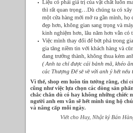
Liệu có phải giá trị của vật chất luôn 
thì rất quan trọng…Dù chúng ta có xây
một cửa hàng mới mở ra gần mình, họ đ
đẹp hơn, không gian sang trọng và máy 
kinh nghiệm hơn, lâu năm hơn vẫn có th
Việc mình thay đổi để bứt phá trong gia
gia tăng niềm tin với khách hàng và cũ
đang trưởng thành, không thua kém an
( Anh ta chỉ được cái bảnh mã, khéo ă
các Thượng Đế sẽ về với anh ý hết nếu 
Vì thế, shop em luôn tin tưởng rằng, chỉ 
cũng như việc lựa chọn các dòng sản phẩ
chắc chắn dù có hay không những chiếc 
người anh em vẫn sẽ hết mình ủng hộ chú
và nâng cấp mỗi ngày.
Viết cho Huy, Nhật ký Bán Hàn