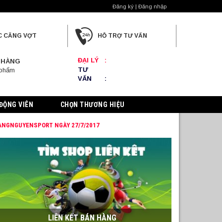
Đăng ký | Đăng nhập
C CĂNG VỢT
HỖ TRỢ TƯ VẤN
ĐẠI LÝ
:
 HÀNG
TƯ
 phẩm
VẤN
:
ĐỘNG VIÊN
CHỌN THƯƠNG HIỆU
RANGNGUYENSPORT NGÀY 27/7/2017
LIÊN KẾT BÁN HÀNG