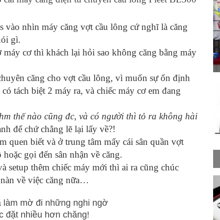
s vào nhìn máy căng vợt cầu lông cứ nghĩ là căng
ói gì.
 máy cơ thì khách lại hỏi sao không căn
g bằng máy
 chuyên căng cho vợt cầu lông, vì muốn sự ổn định
có tách biệt 2 máy ra, và chiếc máy cơ em đang
hm thế nào cũng đc
,
và có người thì tỏ ra không hài
h để chứ chẳng lẽ lại lấy về?!
 quen biết và ở trung tâm mấy cái sân quần vợt
 hoặc gọi đến sân nhận về căng.
 setup thêm chiếc máy mới thì ai ra cũng chúc
 nàn về việc căng nữa…
ã làm mờ đi những nghi ngờ
ợc đặt nhiều hơn chăng!