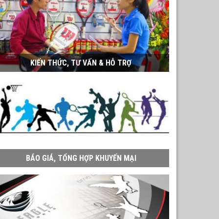
KIẾN THỨC, TƯ VẤN & HỖ TRỢ
BÁO GIÁ, TỔNG HỢP KHUYẾN MẠI