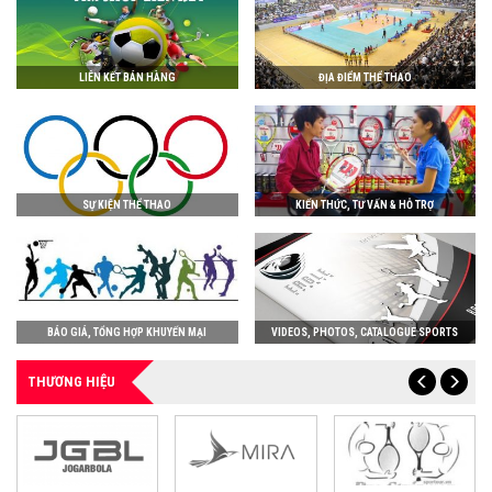
LIÊN KẾT BÁN HÀNG
ĐỊA ĐIỂM THỂ THAO
SỰ KIỆN THỂ THAO
KIẾN THỨC, TƯ VẤN & HỖ TRỢ
BÁO GIÁ, TỔNG HỢP KHUYẾN MẠI
VIDEOS, PHOTOS, CATALOGUE SPORTS
THƯƠNG HIỆU