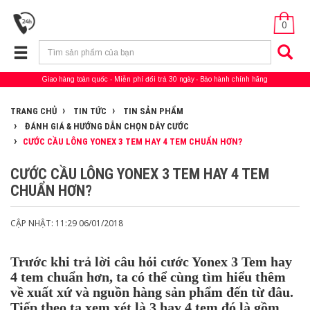
0
Giao hàng toàn quốc
Miễn phí đổi trả 30 ngày
Bảo hành chính hãng
TRANG CHỦ
TIN TỨC
TIN SẢN PHẨM
ĐÁNH GIÁ & HƯỚNG DẪN CHỌN DÂY CƯỚC
CƯỚC CẦU LÔNG YONEX 3 TEM HAY 4 TEM CHUẨN HƠN?
CƯỚC CẦU LÔNG YONEX 3 TEM HAY 4 TEM
CHUẨN HƠN?
CẬP NHẬT: 11:29 06/01/2018
Trước khi trả lời câu hỏi cước Yonex 3 Tem hay
4 tem chuẩn hơn, ta có thể cùng tìm hiểu thêm
về xuất xứ và nguồn hàng sản phẩm đến từ đâu.
Tiếp theo ta xem xét là 3 hay 4 tem đó là gồm