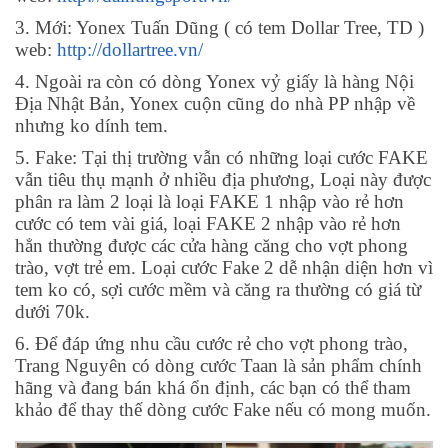
3. Mới: Yonex Tuấn Dũng ( có tem Dollar Tree, TD )
web:
http://dollartree.vn/
4. Ngoài ra còn có dòng Yonex vỷ giấy là hàng Nội
Địa Nhật Bản, Yonex cuộn cũng do nhà PP nhập về
nhưng ko dính tem.
5. Fake: Tại thị trường vẫn có những loại cước FAKE
vẫn tiêu thụ mạnh ở nhiều địa phương, Loại này được
phân ra làm 2 loại là loại FAKE 1 nhập vào rẻ hơn
cước có tem vài giá, loại FAKE 2 nhập vào rẻ hơn
hẳn thường được các cửa hàng căng cho vợt phong
trào, vợt trẻ em. Loại cước Fake 2 dễ nhận diện hơn vì
tem ko có, sợi cước mềm và căng ra thường có giá từ
dưới 70k.
6. Để đáp ứng nhu cầu cước rẻ cho vợt phong trào,
Trang Nguyên có dòng cước Taan là sản phẩm chính
hãng và đang bán khá ổn định, các bạn có thể tham
khảo để thay thế dòng cước Fake nếu có mong muốn.