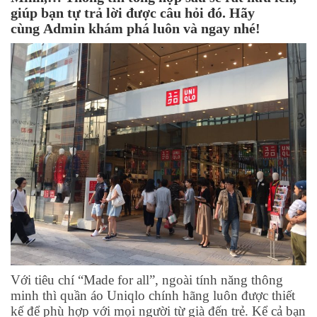
giúp bạn tự trả lời được câu hỏi đó. Hãy
cùng Admin khám phá luôn và ngay nhé!
Với tiêu chí “Made for all”, ngoài tính năng thông
minh thì quần áo Uniqlo chính hãng luôn được thiết
kế để phù hợp với mọi người từ già đến trẻ. Kể cả bạn