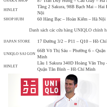
87 Trần Duy Hưng – Cầu Giấy – Hà 
OSAKA SHOP
Tầng 2 Sakura, 98B Bạch Mai – Hai 
HINLET
Nội
60 Hàng Bạc – Hoàn Kiếm – Hà Nội
SHOP HUBI
Danh sách các cửa hàng UNIQLO chính 
17 Đường 3/2 – P11 – Q10 – Hồ Ch
IJAPAN STORE
66B Võ Thị Sáu – Phường 6 – Quận 
UNIQLO SAI GON
Minh
Lầu 1 Sakura 340D Hoàng Văn Thụ 
HINLET
Quận Tân Bình – Hồ Chí Minh