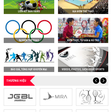
LIÊN KẾT BÁN HÀNG
ĐỊA ĐIỂM THỂ THAO
SỰ KIỆN THỂ THAO
KIẾN THỨC, TƯ VẤN & HỖ TRỢ
BÁO GIÁ, TỔNG HỢP KHUYẾN MẠI
VIDEOS, PHOTOS, CATALOGUE SPORTS
THƯƠNG HIỆU