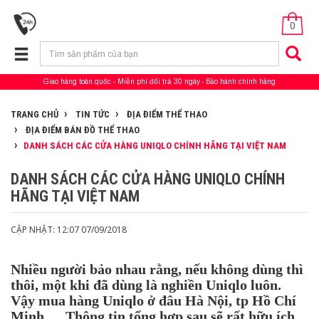
0
Giao hàng toàn quốc
Miễn phí đổi trả 30 ngày
Bảo hành chính hãng
TRANG CHỦ
TIN TỨC
ĐỊA ĐIỂM THỂ THAO
ĐỊA ĐIỂM BÁN ĐỒ THỂ THAO
DANH SÁCH CÁC CỬA HÀNG UNIQLO CHÍNH HÃNG TẠI VIỆT NAM
DANH SÁCH CÁC CỬA HÀNG UNIQLO CHÍNH
HÃNG TẠI VIỆT NAM
CẬP NHẬT: 12:07 07/09/2018
Nhiều người bảo nhau rằng, nếu không dùng thì
thôi, một khi đã dùng là nghiền Uniqlo luôn.
Vậy mua hàng Uniqlo ở đâu Hà Nội, tp Hồ Chí
Minh,… Thông tin tổng hợp sau sẽ rất hữu ích,