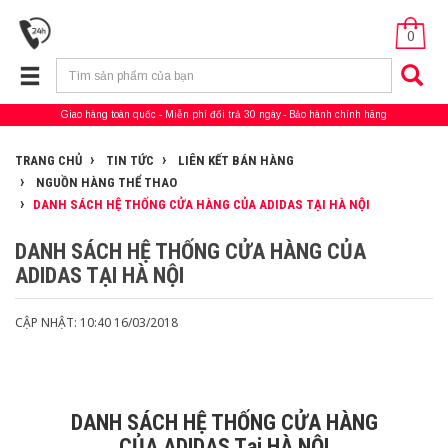
0
Giao hàng toàn quốc
Miễn phí đổi trả 30 ngày
Bảo hành chính hãng
TRANG CHỦ
TIN TỨC
LIÊN KẾT BÁN HÀNG
NGUỒN HÀNG THỂ THAO
DANH SÁCH HỆ THỐNG CỬA HÀNG CỦA ADIDAS TẠI HÀ NỘI
DANH SÁCH HỆ THỐNG CỬA HÀNG CỦA
ADIDAS TẠI HÀ NỘI
CẬP NHẬT: 10:40 16/03/2018
DANH SÁCH HỆ THỐNG CỬA HÀNG
CỦA ADIDAS Tại HÀ NỘI