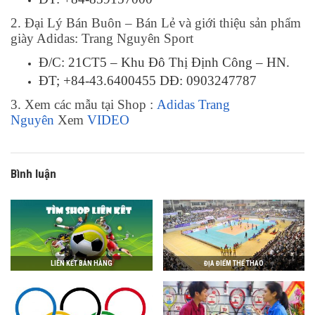
2. Đại Lý Bán Buôn – Bán Lẻ và giới thiệu sản phẩm
giày Adidas: Trang Nguyên Sport
Đ/C: 21CT5 – Khu Đô Thị Định Công – HN.
ĐT; +84-43.6400455 DĐ: 0903247787
3. Xem các mẫu tại Shop :
Adidas Trang
Nguyên
Xem
VIDEO
Bình luận
LIÊN KẾT BÁN HÀNG
ĐỊA ĐIỂM THỂ THAO