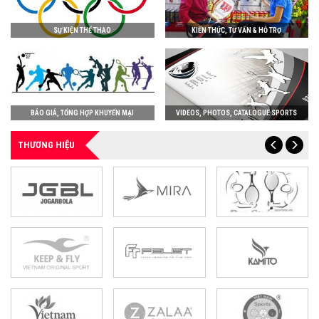
SỰ KIỆN THỂ THAO
KIẾN THỨC, TƯ VẤN & HỖ TRỢ
BÁO GIÁ, TỔNG HỢP KHUYẾN MẠI
VIDEOS, PHOTOS, CATALOGUE SPORTS
THƯƠNG HIỆU