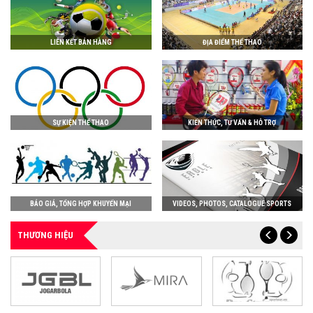
LIÊN KẾT BÁN HÀNG
ĐỊA ĐIỂM THỂ THAO
SỰ KIỆN THỂ THAO
KIẾN THỨC, TƯ VẤN & HỖ TRỢ
BÁO GIÁ, TỔNG HỢP KHUYẾN MẠI
VIDEOS, PHOTOS, CATALOGUE SPORTS
THƯƠNG HIỆU