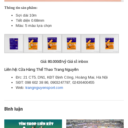
Thông tin sản phẩm:
Sợi dài 10m
Tiết diện 0.68mm
Màu: 5 màu lựa chọn
Giá: 80.000đ/vỷ
Giá sỉ: inbox
Liên hệ: Cửa Hàng Thể Thao Trang Nguyên
Đ/c: 21 CT5, DN1, KĐT Định Công, Hoàng Mai, Hà Nội
SĐT: 098 602 38 86, 0903247787, 02436400455
Web:
trangnguyensport.com
Bình luận