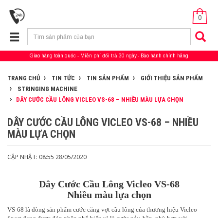
0
Giao hàng toàn quốc
Miễn phí đổi trả 30 ngày
Bảo hành chính hãng
TRANG CHỦ
TIN TỨC
TIN SẢN PHẨM
GIỚI THIỆU SẢN PHẨM
STRINGING MACHINE
DÂY CƯỚC CẦU LÔNG VICLEO VS-68 – NHIỀU MÀU LỰA CHỌN
DÂY CƯỚC CẦU LÔNG VICLEO VS-68 – NHIỀU
MÀU LỰA CHỌN
CẬP NHẬT: 08:55 28/05/2020
Dây Cước Cầu Lông Vicleo VS-68
Nhiều màu lựa chọn
VS-68 là dòng sản phẩm cước căng vợt cầu lông của thương hiệu Vicleo