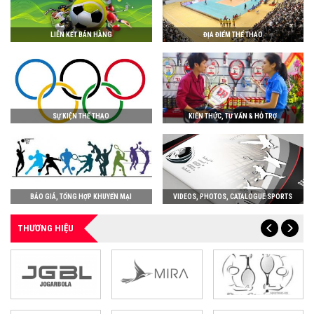
LIÊN KẾT BÁN HÀNG
ĐỊA ĐIỂM THỂ THAO
SỰ KIỆN THỂ THAO
KIẾN THỨC, TƯ VẤN & HỖ TRỢ
BÁO GIÁ, TỔNG HỢP KHUYẾN MẠI
VIDEOS, PHOTOS, CATALOGUE SPORTS
THƯƠNG HIỆU