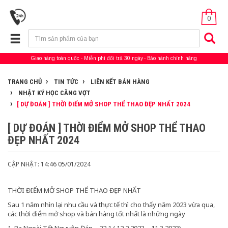
0
Giao hàng toàn quốc
Miễn phí đổi trả 30 ngày
Bảo hành chính hãng
TRANG CHỦ
TIN TỨC
LIÊN KẾT BÁN HÀNG
NHẬT KÝ HỌC CĂNG VỢT
[ DỰ ĐOÁN ] THỜI ĐIỂM MỞ SHOP THỂ THAO ĐẸP NHẤT 2024
[ DỰ ĐOÁN ] THỜI ĐIỂM MỞ SHOP THỂ THAO
ĐẸP NHẤT 2024
CẬP NHẬT: 14:46 05/01/2024
THỜI ĐIỂM MỞ SHOP THỂ THAO ĐẸP NHẤT
Sau 1 năm nhìn lại nhu cầu và thực tế thì cho thấy năm 2023 vừa qua,
các thời điểm mở shop và bán hàng tốt nhất là những ngày