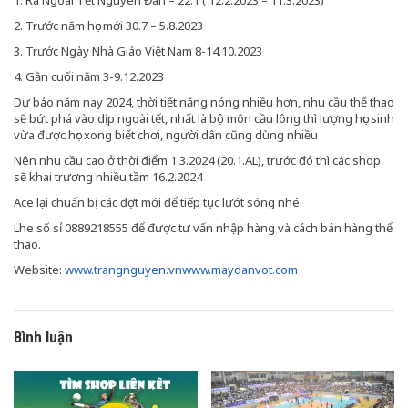
1. Ra Ngoài Tết Nguyên Đán – 22.1 ( 12.2.2023 – 11.3.2023)
2. Trước năm học mới 30.7 – 5.8.2023
3. Trước Ngày Nhà Giáo Việt Nam 8-14.10.2023
4.
Gần cuối năm 3-9.12.2023
Dự báo năm nay 2024, thời tiết nắng nóng nhiều hơn, nhu cầu thể thao
sẽ bứt phá vào dịp ngoài tết, nhất là bộ môn cầu lông thì lượng học sinh
vừa được học xong biết chơi, người dân cũng dùng nhiều
Nên nhu cầu cao ở thời điểm 1.3.2024 (20.1.AL), trước đó thì các shop
sẽ khai trương nhiều tầm 16.2.2024
Ace lại chuẩn bị các đợt mới để tiếp tục lướt sóng nhé
Lhe số sỉ 0889218555 để được tư vấn nhập hàng và cách bán hàng thể
thao.
Website:
www.trangnguyen.vn
www.maydanvot.com
Bình luận