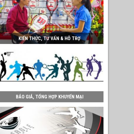
KIẾN THỨC, TƯ VẤN & HỖ TRỢ
BÁO GIÁ, TỔNG HỢP KHUYẾN MẠI