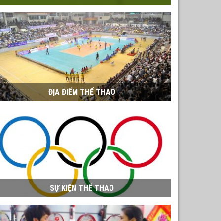
ĐỊA ĐIỂM THỂ THAO
SỰ KIỆN THỂ THAO