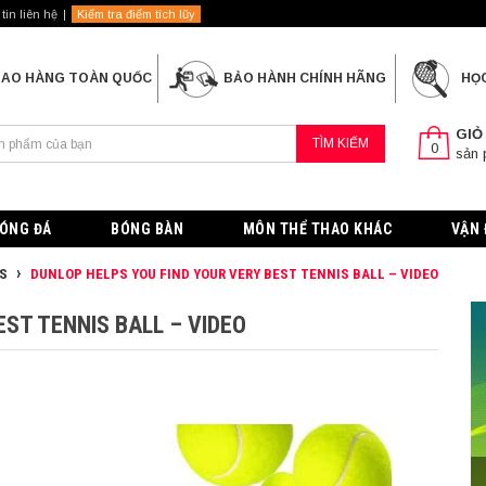
tin liên hệ
Kiểm tra điểm tích lũy
IAO HÀNG TOÀN QUỐC
BẢO HÀNH CHÍNH HÃNG
HỌ
GIỎ
TÌM KIẾM
0
sản
ÓNG ĐÁ
BÓNG BÀN
MÔN THỂ THAO KHÁC
VẬN 
S
DUNLOP HELPS YOU FIND YOUR VERY BEST TENNIS BALL – VIDEO
EST TENNIS BALL – VIDEO