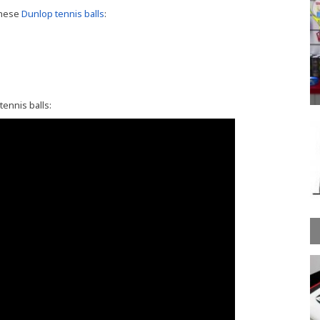
these
Dunlop tennis balls
:
ennis balls: