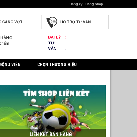
Đăng ký | Đăng nhập
C CĂNG VỢT
HỖ TRỢ TƯ VẤN
ĐẠI LÝ
:
 HÀNG
TƯ
 phẩm
VẤN
:
ĐỘNG VIÊN
CHỌN THƯƠNG HIỆU
LIÊN KẾT BÁN HÀNG