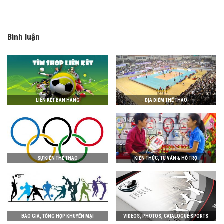
Bình luận
LIÊN KẾT BÁN HÀNG
ĐỊA ĐIỂM THỂ THAO
SỰ KIỆN THỂ THAO
KIẾN THỨC, TƯ VẤN & HỖ TRỢ
BÁO GIÁ, TỔNG HỢP KHUYẾN MẠI
VIDEOS, PHOTOS, CATALOGUE SPORTS