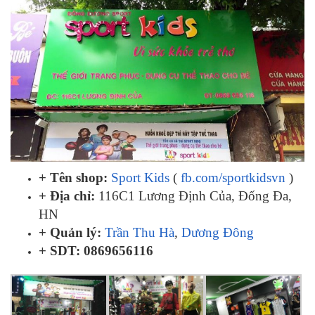
+ Tên shop:
Sport Kids
(
fb.com/sportkidsvn
)
+ Địa chỉ:
116C1 Lương Định Của, Đống Đa,
HN
+ Quản lý:
Trần Thu Hà
,
Dương Đông
+ SDT:
0869656116