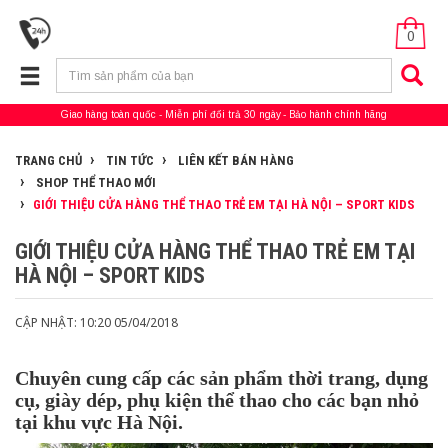
0
Giao hàng toàn quốc
Miễn phí đổi trả 30 ngày
Bảo hành chính hãng
TRANG CHỦ
TIN TỨC
LIÊN KẾT BÁN HÀNG
SHOP THỂ THAO MỚI
GIỚI THIỆU CỬA HÀNG THỂ THAO TRẺ EM TẠI HÀ NỘI – SPORT KIDS
GIỚI THIỆU CỬA HÀNG THỂ THAO TRẺ EM TẠI
HÀ NỘI – SPORT KIDS
CẬP NHẬT: 10:20 05/04/2018
Chuyên cung cấp các sản phẩm thời trang, dụng
cụ, giày dép, phụ kiện thể thao cho các bạn nhỏ
tại khu vực Hà Nội.