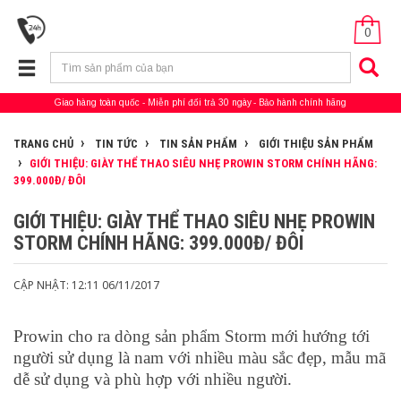
0
Giao hàng toàn quốc
Miễn phí đổi trả 30 ngày
Bảo hành chính hãng
TRANG CHỦ
TIN TỨC
TIN SẢN PHẨM
GIỚI THIỆU SẢN PHẨM
GIỚI THIỆU: GIÀY THỂ THAO SIÊU NHẸ PROWIN STORM CHÍNH HÃNG:
399.000Đ/ ĐÔI
GIỚI THIỆU: GIÀY THỂ THAO SIÊU NHẸ PROWIN
STORM CHÍNH HÃNG: 399.000Đ/ ĐÔI
CẬP NHẬT: 12:11 06/11/2017
Prowin cho ra dòng sản phẩm Storm mới hướng tới
người sử dụng là nam với nhiều màu sắc đẹp, mẫu mã
dễ sử dụng và phù hợp với nhiều người.