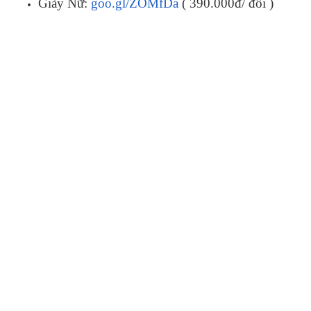
Giày Nữ:
goo.gl/ZOMfDa
( 390.000đ/ đôi )