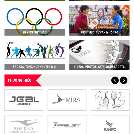
SỰ KIỆN THỂ THAO
KIẾN THỨC, TƯ VẤN & HỖ TRỢ
BÁO GIÁ, TỔNG HỢP KHUYẾN MẠI
VIDEOS, PHOTOS, CATALOGUE SPORTS
THƯƠNG HIỆU