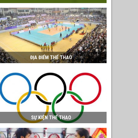
ĐỊA ĐIỂM THỂ THAO
SỰ KIỆN THỂ THAO