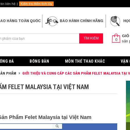
tin liên hệ
Kiểm tra điểm tích lũy
IAO HÀNG TOÀN QUỐC
BẢO HÀNH CHÍNH HÃNG
HỌ
GIỎ
TÌM KIẾM
0
sản
ÓNG ĐÁ
BÓNG BÀN
MÔN THỂ THAO KHÁC
VẬN 
 SẢN PHẨM
GIỚI THIỆU VÀ CUNG CẤP CÁC SẢN PHẨM FELET MALAYSIA TẠI 
ẨM FELET MALAYSIA TẠI VIỆT NAM
ản Phẩm Felet Malaysia tại Việt Nam