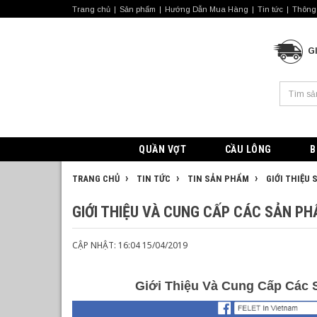
Trang chủ
Sản phẩm
Hướng Dẫn Mua Hàng
Tin tức
Thông 
G
QUẦN VỢT
CẦU LÔNG
B
TRANG CHỦ
TIN TỨC
TIN SẢN PHẨM
GIỚI THIỆU
GIỚI THIỆU VÀ CUNG CẤP CÁC SẢN PH
CẬP NHẬT: 16:04 15/04/2019
Giới Thiệu Và Cung Cấp Các S