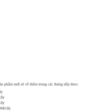
n phẩm mới sẽ về thêm trong các tháng tiếp theo:
ây
cây
cây
0đ/cây