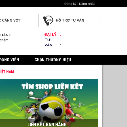
Đăng ký | Đăng nhập
C CĂNG VỢT
HỖ TRỢ TƯ VẤN
ĐẠI LÝ
:
 HÀNG
TƯ
 phẩm
VẤN
:
ĐỘNG VIÊN
CHỌN THƯƠNG HIỆU
VIỆT NAM
LIÊN KẾT BÁN HÀNG