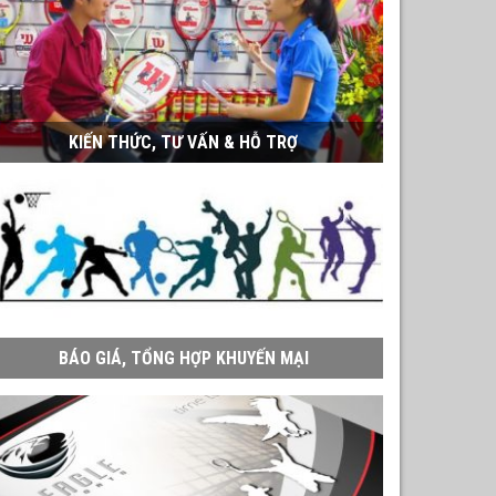
KIẾN THỨC, TƯ VẤN & HỖ TRỢ
BÁO GIÁ, TỔNG HỢP KHUYẾN MẠI