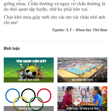
giống nhau. Chấn thương và nguy cơ chấn thương là
do thói quen tập luyện, chứ ko phải hên xui
Chịu khó mua giày mới cho các em các cháu nhé anh
chị em!
Nguồn: A.T – Khoa học Thể thao
Bình luận
LIÊN KẾT BÁN HÀNG
ĐỊA ĐIỂM THỂ THAO
SỰ KIỆN THỂ THAO
KIẾN THỨC, TƯ VẤN & HỖ TRỢ