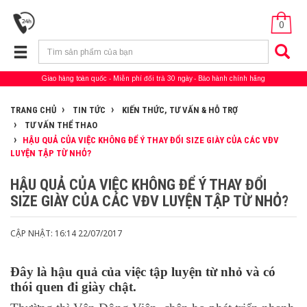
0
Giao hàng toàn quốc
Miễn phí đổi trả 30 ngày
Bảo hành chính hãng
TRANG CHỦ
TIN TỨC
KIẾN THỨC, TƯ VẤN & HỖ TRỢ
TƯ VẤN THỂ THAO
HẬU QUẢ CỦA VIỆC KHÔNG ĐỂ Ý THAY ĐỔI SIZE GIÀY CỦA CÁC VĐV
LUYỆN TẬP TỪ NHỎ?
HẬU QUẢ CỦA VIỆC KHÔNG ĐỂ Ý THAY ĐỔI
SIZE GIÀY CỦA CÁC VĐV LUYỆN TẬP TỪ NHỎ?
CẬP NHẬT: 16:14 22/07/2017
Đây là hậu quả của việc tập luyện từ nhỏ và có
thói quen đi giày chật.