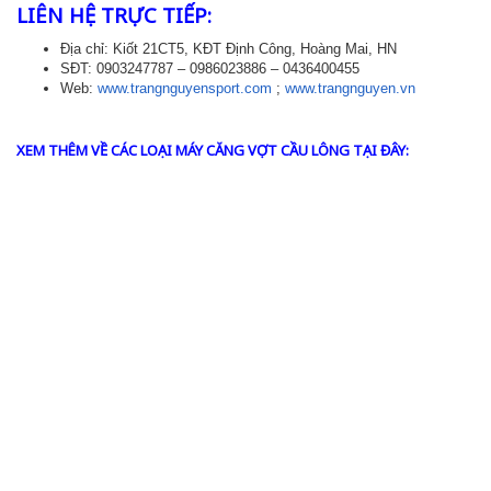
LIÊN HỆ TRỰC TIẾP:
Địa chỉ: Kiốt 21CT5, KĐT Định Công, Hoàng Mai, HN
SĐT: 0903247787 – 0986023886 – 0436400455
Web:
www.trangnguyensport.com
;
www.trangnguyen.vn
XEM THÊM VỀ CÁC LOẠI MÁY CĂNG VỢT CẦU LÔNG TẠI ĐÂY: