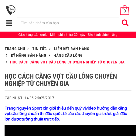
0
Giao hàng toàn quốc
Miễn phí đổi trả 30 ngày
Bảo hành chính hãng
TRANG CHỦ
TIN TỨC
LIÊN KẾT BÁN HÀNG
KỸ NĂNG BÁN HÀNG
HÀNG CẦU LÔNG
HỌC CÁCH CĂNG VỢT CẦU LÔNG CHUYÊN NGHIỆP TỪ CHUYÊN GIA
HỌC CÁCH CĂNG VỢT CẦU LÔNG CHUYÊN
NGHIỆP TỪ CHUYÊN GIA
CẬP NHẬT: 14:35 26/05/2017
Trang Nguyên Sport xin giới thiệu đến quý vị video hướng dẫn căng
vợt cầu lông chuẩn thi đấu quốc tế của các chuyên gia trước giải đấu
lớn được tường thuật trực tiếp.