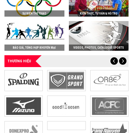
SỰ KIỆN THỂ THAO
KIẾN THỨC, TƯ VẤN & HỖ TRỢ
BÁO GIÁ, TỔNG HỢP KHUYẾN MẠI
VIDEOS, PHOTOS, CATALOGUE SPORTS
THƯƠNG HIỆU