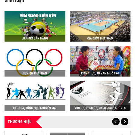
Bình luận
LIÊN KẾT BÁN HÀNG
ĐỊA ĐIỂM THỂ THAO
SỰ KIỆN THỂ THAO
KIẾN THỨC, TƯ VẤN & HỖ TRỢ
BÁO GIÁ, TỔNG HỢP KHUYẾN MẠI
VIDEOS, PHOTOS, CATALOGUE SPORTS
THƯƠNG HIỆU