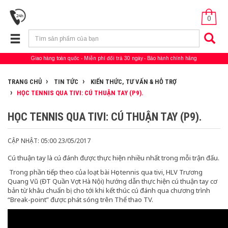
0
Giao hàng toàn quốc
Miễn phí đổi trả 30 ngày
Bảo hành chính hãng
TRANG CHỦ
TIN TỨC
KIẾN THỨC, TƯ VẤN & HỖ TRỢ
HỌC TENNIS QUA TIVI: CÚ THUẬN TAY (P9).
HỌC TENNIS QUA TIVI: CÚ THUẬN TAY (P9).
CẬP NHẬT: 05:00 23/05/2017
Cú thuận tay là cú đánh được thực hiện nhiều nhất trong mỗi trận đấu.
Trong phần tiếp theo của loạt bài Học tennis qua tivi, HLV Trương
Quang Vũ (ĐT Quần Vợt Hà Nội) hướng dẫn thực hiện cú thuận tay cơ
bản từ khâu chuẩn bị cho tới khi kết thúc cú đánh qua chương trình
“Break-point” được phát sóng trên Thể thao TV.