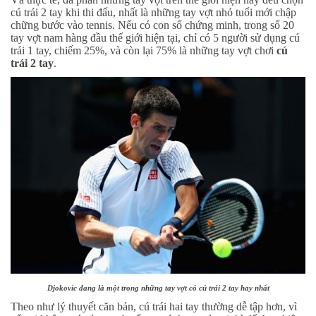
cú trái 2 tay khi thi đấu, nhất là những tay vợt nhỏ tuổi mới chập
chững bước vào tennis. Nếu có con số chứng minh, trong số 20
tay vợt nam hàng đầu thế giới hiện tại, chỉ có 5 người sử dụng cú
trái 1 tay, chiếm 25%, và còn lại 75% là những tay vợt chơi
cú
trái 2 tay
.
Djokovic đang là một trong những tay vợt có cú trái 2 tay hay nhất
Theo như lý thuyết căn bản, cú trái hai tay thường dễ tập hơn, vì