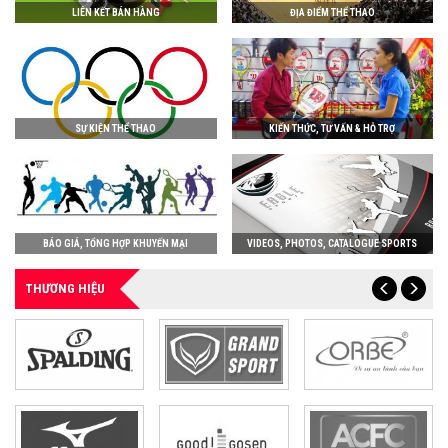
LIÊN KẾT BÁN HÀNG
ĐỊA ĐIỂM THỂ THAO
SỰ KIỆN THỂ THAO
KIẾN THỨC, TƯ VẤN & HỖ TRỢ
BÁO GIÁ, TỔNG HỢP KHUYẾN MẠI
VIDEOS, PHOTOS, CATALOGUE SPORTS
THƯƠNG HIỆU