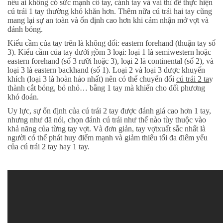
nếu ai không có sức mạnh cổ tay, cánh tay và vai thì để thực hiện
cú trái 1 tay thường khó khăn hơn. Thêm nữa cú trái hai tay cũng
mang lại sự an toàn và ổn định cao hơn khi cảm nhận mở vợt và
đánh bóng.
Kiểu cầm của tay trên là không đổi: eastern forehand (thuận tay số
3). Kiểu cầm của tay dưới gồm 3 loại: loại 1 là semiwestern hoặc
eastern forehand (số 3 rưỡi hoặc 3), loại 2 là continental (số 2), và
loại 3 là eastern backhand (số 1). Loại 2 và loại 3 được khuyến
khích (loại 3 là hoàn hảo nhất) nên có thể chuyển đổi
cú trái 2 ta
y
thành cắt bóng, bỏ nhỏ… bằng 1 tay mà khiến cho đối phương
khó đoán.
Uy lực, sự ổn định của cú trái 2 tay được đánh giá cao hơn 1 tay,
nhưng như đã nói, chọn đánh cú trái như thế nào tùy thuộc vào
khả năng của từng tay vợt. Và đơn giản, tay vợtxuất sắc nhất là
người có thể phát huy điểm mạnh và giảm thiểu tối đa điểm yếu
của cú trái 2 tay hay 1 tay.