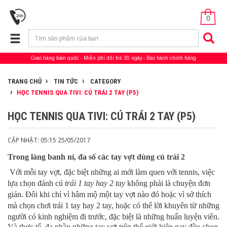
0
Giao hàng toàn quốc
Miễn phí đổi trả 30 ngày
Bảo hành chính hãng
TRANG CHỦ
TIN TỨC
CATEGORY
HỌC TENNIS QUA TIVI: CÚ TRÁI 2 TAY (P5)
HỌC TENNIS QUA TIVI: CÚ TRÁI 2 TAY (P5)
CẬP NHẬT: 05:15 25/05/2017
Trong làng banh nỉ, đa số các tay vợt dùng cú trái 2
Với mỗi tay vợt, đặc biệt những ai mới làm quen với tennis, việc
lựa chọn đánh cú
trái 1 tay hay 2 tay
không phải là chuyện đơn
giản. Đôi khi chỉ vì hâm mộ một tay vợt nào đó hoặc vì sở thích
mà chọn chơi trái 1 tay hay 2 tay, hoặc có thể lời khuyên từ những
người có kinh nghiệm đi trước, đặc biệt là những huấn luyện viên.
Và thực tế, đa phần những tay vợt trên thế giới hiện nay đều chọn