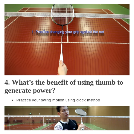
4. What’s the benefit of using thumb to
generate power?
Practice your swing motion using clock method