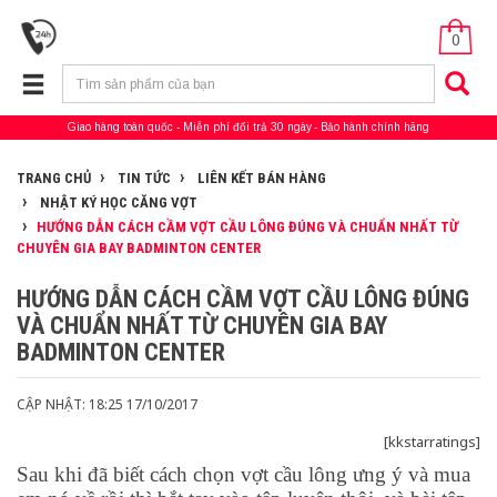
0
Giao hàng toàn quốc
Miễn phí đổi trả 30 ngày
Bảo hành chính hãng
TRANG CHỦ
TIN TỨC
LIÊN KẾT BÁN HÀNG
NHẬT KÝ HỌC CĂNG VỢT
HƯỚNG DẪN CÁCH CẦM VỢT CẦU LÔNG ĐÚNG VÀ CHUẨN NHẤT TỪ
CHUYÊN GIA BAY BADMINTON CENTER
HƯỚNG DẪN CÁCH CẦM VỢT CẦU LÔNG ĐÚNG
VÀ CHUẨN NHẤT TỪ CHUYÊN GIA BAY
BADMINTON CENTER
CẬP NHẬT: 18:25 17/10/2017
[kkstarratings]
Sau khi đã biết cách chọn vợt cầu lông ưng ý và mua