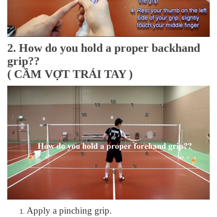
2. How do you hold a proper backhand
grip??
( CẦM VỢT TRÁI TAY )
Apply a pinching grip.