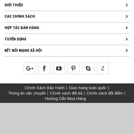
GIỚI THIỆU
CÁC CHÍNH SÁCH
HỢP TÁC BÁN HÀNG
TUYỂN DỤNG
KẾT NỐI MẠNG XÃ HỘI
Chính Sách Bảo Hành
Giao hàng toàn quốc
Thông tin vận chuyển
Chính sách đổi trả
Chính sách đổi điểm
Hướng Dẫn Mua Hàng