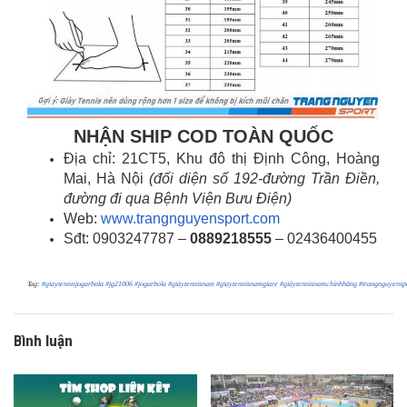
NHẬN SHIP COD TOÀN QUỐC
Địa chỉ: 21CT5, Khu đô thị Định Công, Hoàng
Mai, Hà Nội
(đối diện số 192-đường Trần Điền,
đường đi qua Bệnh Viện Bưu Điện)
Web:
www.trangnguyensport.com
Sđt: 0903247787 –
0889218555
– 02436400455
Tag:
#giaytennisjogarbola
#jg21006
#jogarbola
#giàytennisnam
#giaytennisnamgiare
#giàytennisnamchínhhãng
#trangnguyensp
Bình luận