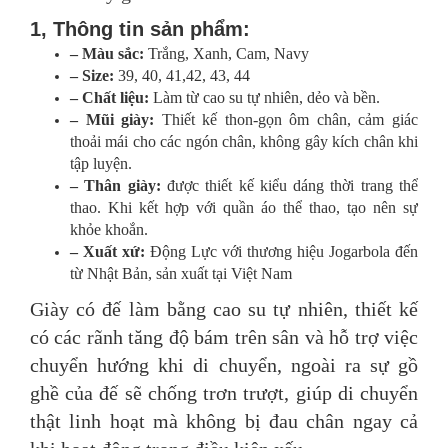
1, Thông tin sản phẩm:
– Màu sắc:
Trắng, Xanh, Cam, Navy
– Size:
39, 40, 41,42, 43, 44
– Chất liệu:
Làm từ cao su tự nhiên, dẻo và bền.
– Mũi giày:
Thiết kế thon-gọn ôm chân, cảm giác
thoải mái cho các ngón chân, không gây kích chân khi
tập luyện.
– Thân giày:
được thiết kế kiểu dáng thời trang thể
thao. Khi kết hợp với quần áo thể thao, tạo nên sự
khỏe khoắn.
– Xuất xứ:
Động Lực với thương hiệu Jogarbola đến
từ Nhật Bản, sản xuất tại Việt Nam
Giày có đế làm bằng cao su tự nhiên, thiết kế
có các rãnh tăng độ bám trên sân và hỗ trợ việc
chuyển hướng khi di chuyển, ngoài ra sự gồ
ghề của đế sẽ chống trơn trượt, giúp di chuyển
thật linh hoạt mà không bị đau chân ngay cả