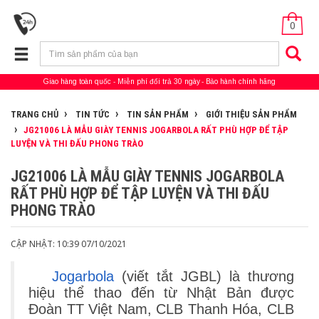
0
Giao hàng toàn quốc
Miễn phí đổi trả 30 ngày
Bảo hành chính hãng
TRANG CHỦ
TIN TỨC
TIN SẢN PHẨM
GIỚI THIỆU SẢN PHẨM
JG21006 LÀ MẪU GIÀY TENNIS JOGARBOLA RẤT PHÙ HỢP ĐỂ TẬP
LUYỆN VÀ THI ĐẤU PHONG TRÀO
JG21006 LÀ MẪU GIÀY TENNIS JOGARBOLA
RẤT PHÙ HỢP ĐỂ TẬP LUYỆN VÀ THI ĐẤU
PHONG TRÀO
CẬP NHẬT: 10:39 07/10/2021
Jogarbola
(viết tắt JGBL) là thương
hiệu thể thao đến từ Nhật Bản được
Đoàn TT Việt Nam, CLB Thanh Hóa, CLB