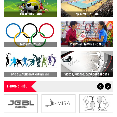
LIÊN KẾT BÁN HÀNG
ĐỊA ĐIỂM THỂ THAO
SỰ KIỆN THỂ THAO
KIẾN THỨC, TƯ VẤN & HỖ TRỢ
BÁO GIÁ, TỔNG HỢP KHUYẾN MẠI
VIDEOS, PHOTOS, CATALOGUE SPORTS
THƯƠNG HIỆU