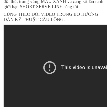
đối thủ, trong vùng MÀU XANH và càng sát lằn ranh
giới hạn SHORT SERVE LINE càng tốt.
CÙNG THEO DÕI VIDEO TRONG BỘ HƯỚNG
DẪN KỸ THUẬT CẦU LÔNG: