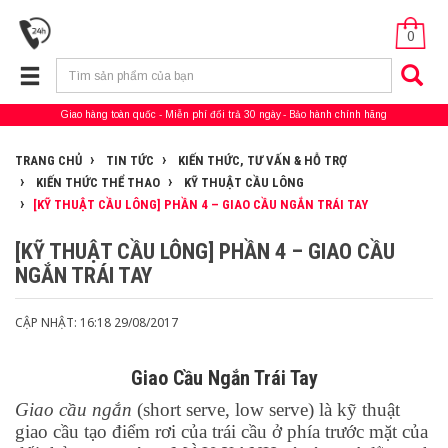
0
Giao hàng toàn quốc
Miễn phí đổi trả 30 ngày
Bảo hành chính hãng
TRANG CHỦ
TIN TỨC
KIẾN THỨC, TƯ VẤN & HỖ TRỢ
KIẾN THỨC THỂ THAO
KỸ THUẬT CẦU LÔNG
[KỸ THUẬT CẦU LÔNG] PHẦN 4 – GIAO CẦU NGẮN TRÁI TAY
[KỸ THUẬT CẦU LÔNG] PHẦN 4 – GIAO CẦU
NGẮN TRÁI TAY
CẬP NHẬT: 16:18 29/08/2017
Giao Cầu Ngắn Trái Tay
Giao cầu ngắn
(short serve, low serve) là kỹ thuật
giao cầu tạo điểm rơi của trái cầu ở phía trước mặt của