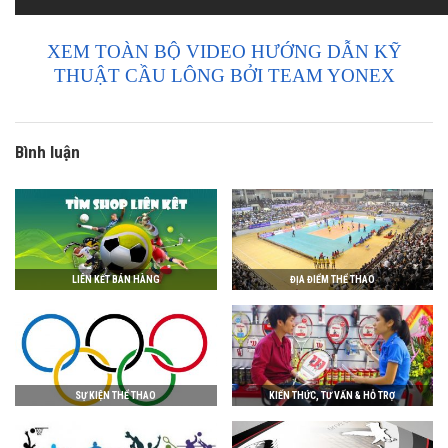
XEM TOÀN BỘ VIDEO HƯỚNG DẪN KỸ
THUẬT CẦU LÔNG BỞI TEAM YONEX
Bình luận
LIÊN KẾT BÁN HÀNG
ĐỊA ĐIỂM THỂ THAO
SỰ KIỆN THỂ THAO
KIẾN THỨC, TƯ VẤN & HỖ TRỢ