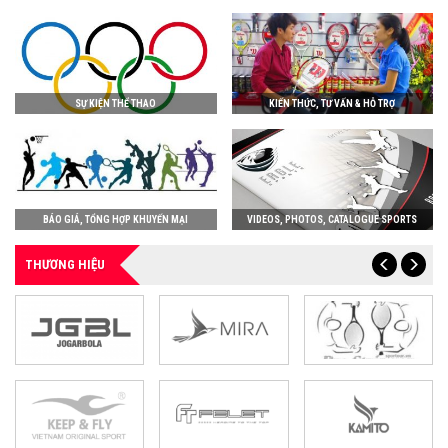
SỰ KIỆN THỂ THAO
KIẾN THỨC, TƯ VẤN & HỖ TRỢ
BÁO GIÁ, TỔNG HỢP KHUYẾN MẠI
VIDEOS, PHOTOS, CATALOGUE SPORTS
THƯƠNG HIỆU