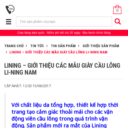
0
Giao hàng toàn quốc
Miễn phí đổi trả 30 ngày
Bảo hành chính hãng
TRANG CHỦ
TIN TỨC
TIN SẢN PHẨM
GIỚI THIỆU SẢN PHẨM
LINING – GIỚI THIỆU CÁC MẪU GIÀY CẦU LÔNG LI-NING NAM
LINING – GIỚI THIỆU CÁC MẪU GIÀY CẦU LÔNG
LI-NING NAM
CẬP NHẬT: 12:03 15/06/2017
Với chất liệu da tổng hợp, thiết kế hợp thời
trang tạo cảm giác thoải mái cho các vận
động viên cầu lông trong quá trình vận
động. Sản phẩm mới ra mắt của Lining