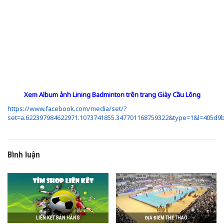
Xem Album ảnh Lining Badminton trên trang Giày Cầu Lông
https://www.facebook.com/media/set/?
set=a.622397984622971.1073741855.347701168759322&type=1&l=405d9
Bình luận
LIÊN KẾT BÁN HÀNG
ĐỊA ĐIỂM THỂ THAO