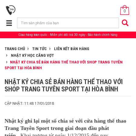
0
Giao hàng toàn quốc
Miễn phí đổi trả 30 ngày
Bảo hành chính hãng
TRANG CHỦ
TIN TỨC
LIÊN KẾT BÁN HÀNG
NHẬT KÝ HỌC CĂNG VỢT
NHẬT KÝ CHIA SẺ BÁN HÀNG THỂ THAO VỚI SHOP TRANG TUYÊN
SPORT TẠI HÒA BÌNH
NHẬT KÝ CHIA SẺ BÁN HÀNG THỂ THAO VỚI
SHOP TRANG TUYÊN SPORT TẠI HÒA BÌNH
CẬP NHẬT: 11:48 17/01/2018
Nhật ký ghi lại một số chia sẻ với cửa hàng thể thao
Trang Tuyên Sport trong giai đoạn đầu phát
triển.
Khai trương từ ngày 1/12/2015 đến nay