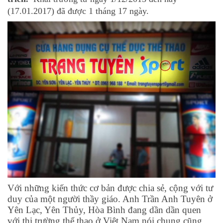
(17.01.2017) đã được 1 tháng 17 ngày.
Với những kiến thức cơ bản được chia sẻ, cộng với tư
duy của một người thầy giáo. Anh Trần Anh Tuyên ở
Yên Lạc, Yên Thủy, Hòa Bình đang dần dần quen
với thị trường thể thao ở Việt Nam nói chung cũng