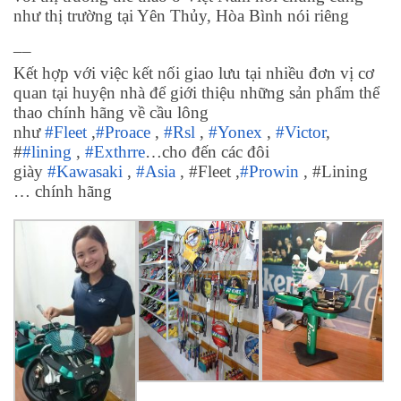
như thị trường tại Yên Thủy, Hòa Bình nói riêng
__
Kết hợp với việc kết nối giao lưu tại nhiều đơn vị cơ
quan tại huyện nhà để giới thiệu những sản phẩm thể
thao chính hãng về cầu lông
như
#Fleet
,
#Proace
,
#Rsl
,
#Yonex
,
#Victor
,
#
#lining
,
#Exthrre
…cho đến các đôi
giày
#Kawasaki
,
#Asia
, #Fleet ,
#Prowin
, #Lining
… chính hãng