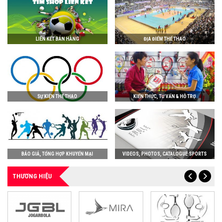
LIÊN KẾT BÁN HÀNG
ĐỊA ĐIỂM THỂ THAO
SỰ KIỆN THỂ THAO
KIẾN THỨC, TƯ VẤN & HỖ TRỢ
BÁO GIÁ, TỔNG HỢP KHUYẾN MẠI
VIDEOS, PHOTOS, CATALOGUE SPORTS
THƯƠNG HIỆU