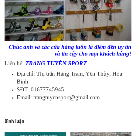
Chúc anh và các cửa hàng luôn là điểm đến uy tín
và tin cậy cho mọi khách hàng!
Liên hệ:
TRANG TUYÊN SPORT
Địa chỉ: Thị trấn Hàng Trạm, Yên Thủy, Hòa
Bình
SĐT: 01677745945
Email:
trangtuyensport@gmail.com
Bình luận