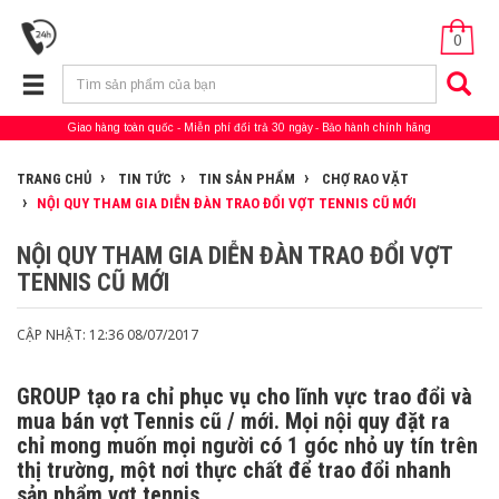
0
Giao hàng toàn quốc
Miễn phí đổi trả 30 ngày
Bảo hành chính hãng
TRANG CHỦ
TIN TỨC
TIN SẢN PHẨM
CHỢ RAO VẶT
NỘI QUY THAM GIA DIỄN ĐÀN TRAO ĐỔI VỢT TENNIS CŨ MỚI
NỘI QUY THAM GIA DIỄN ĐÀN TRAO ĐỔI VỢT
TENNIS CŨ MỚI
CẬP NHẬT: 12:36 08/07/2017
GROUP tạo ra chỉ phục vụ cho lĩnh vực trao đổi và
mua bán vợt Tennis cũ / mới. Mọi nội quy đặt ra
chỉ mong muốn mọi người có 1 góc nhỏ uy tín trên
thị trường, một nơi thực chất để trao đổi nhanh
sản phẩm vợt tennis.