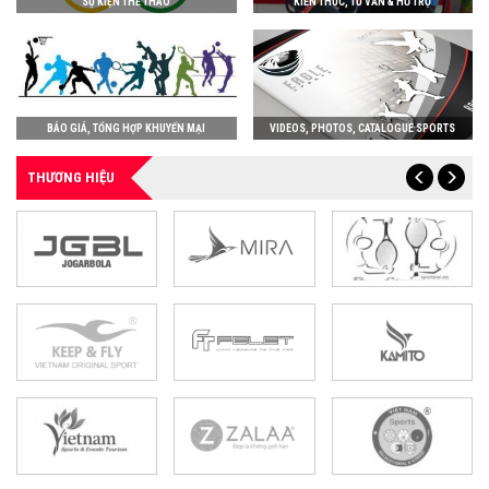
SỰ KIỆN THỂ THAO
KIẾN THỨC, TƯ VẤN & HỖ TRỢ
BÁO GIÁ, TỔNG HỢP KHUYẾN MẠI
VIDEOS, PHOTOS, CATALOGUE SPORTS
THƯƠNG HIỆU