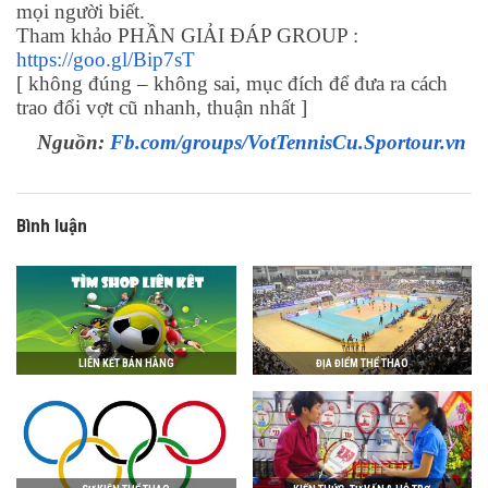
mọi người biết.
Tham khảo PHẦN GIẢI ĐÁP GROUP :
https://goo.gl/Bip7sT
[ không đúng – không sai, mục đích để đưa ra cách
trao đổi vợt cũ nhanh, thuận nhất ]
Nguồn:
Fb.com/groups/VotTennisCu.Sportour.vn
Bình luận
LIÊN KẾT BÁN HÀNG
ĐỊA ĐIỂM THỂ THAO