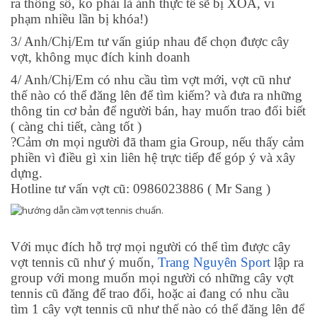
ra thông số, ko phải là ảnh thực tế sẽ bị XÓA, vi
phạm nhiều lần bị khóa!)
3/ Anh/Chị/Em tư vấn giúp nhau để chọn được cây
vợt, không mục đích kinh doanh
4/ Anh/Chị/Em có nhu cầu tìm vợt mới, vợt cũ như
thế nào có thể đăng lên để tìm kiếm
?
và đưa ra những
thông tin cơ bản để người bán, hay muốn trao đổi biết
( càng chi tiết, càng tốt )
?
Cảm ơn mọi người đã tham gia Group, nếu thấy cảm
phiền vì điều gì xin liên hệ trực tiếp để góp ý và xây
dựng.
Hotline tư vấn vợt cũ: 0986023886 ( Mr Sang )
Với mục đích hỗ trợ mọi người có thể tìm được cây
vợt tennis cũ như ý muốn,
Trang Nguyên Sport
lập ra
group với mong muốn mọi người có những cây vợt
tennis cũ đăng để trao đổi, hoặc ai đang có nhu cầu
tìm 1 cây vợt tennis cũ như thế nào có thể đăng lên để