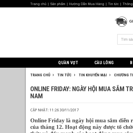
Trang chủ
Sản phẩm
Hướng Dẫn Mua Hàng
Tin tức
Thông 
G
QUẦN VỢT
CẦU LÔNG
B
TRANG CHỦ
TIN TỨC
TIN KHUYẾN MẠI
CHƯƠNG TR
ONLINE FRIDAY: NGÀY HỘI MUA SẮM 
NAM
CẬP NHẬT: 11:26 30/11/2017
Online Friday là ngày hội mua sắm diễn r
của tháng 12. Hoạt động này được tổ ch