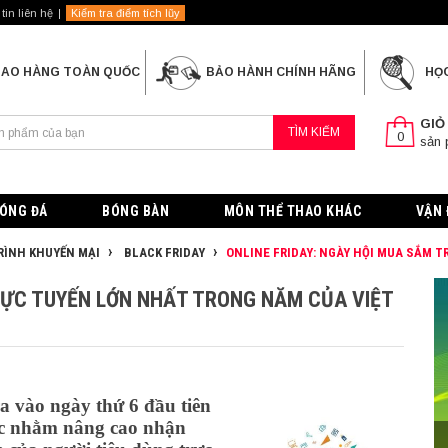
tin liên hệ
Kiểm tra điểm tích lũy
IAO HÀNG TOÀN QUỐC
BẢO HÀNH CHÍNH HÃNG
HỌ
GIỎ
TÌM KIẾM
0
sản
ÓNG ĐÁ
BÓNG BÀN
MÔN THỂ THAO KHÁC
VẬN 
ÌNH KHUYẾN MẠI
BLACK FRIDAY
ONLINE FRIDAY: NGÀY HỘI MUA SẮM 
TRỰC TUYẾN LỚN NHẤT TRONG NĂM CỦA VIỆT
a vào ngày thứ 6 đầu tiên
ức nhằm nâng cao nhận