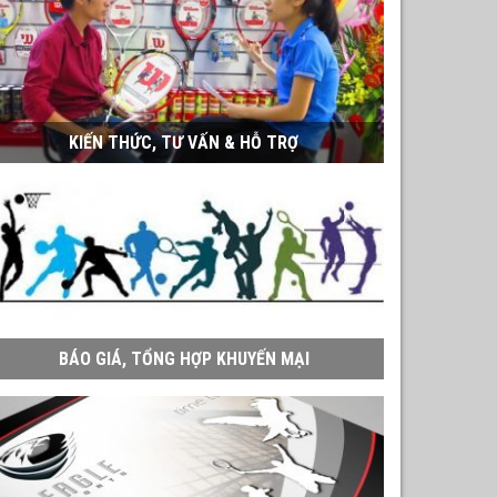
KIẾN THỨC, TƯ VẤN & HỖ TRỢ
BÁO GIÁ, TỔNG HỢP KHUYẾN MẠI