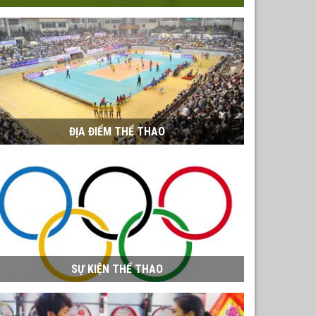
ĐỊA ĐIỂM THỂ THAO
SỰ KIỆN THỂ THAO