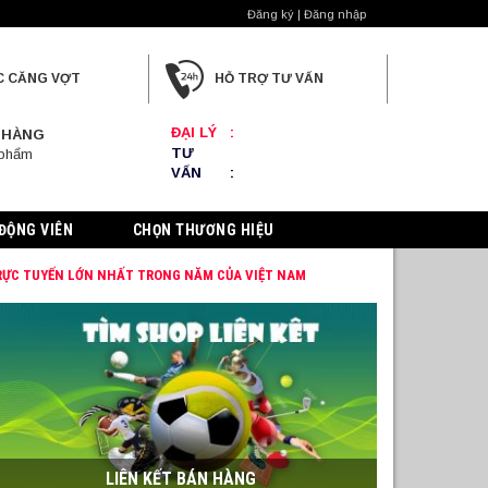
Đăng ký | Đăng nhập
C CĂNG VỢT
HỖ TRỢ TƯ VẤN
ĐẠI LÝ
:
 HÀNG
TƯ
 phẩm
VẤN
:
ĐỘNG VIÊN
CHỌN THƯƠNG HIỆU
TRỰC TUYẾN LỚN NHẤT TRONG NĂM CỦA VIỆT NAM
LIÊN KẾT BÁN HÀNG