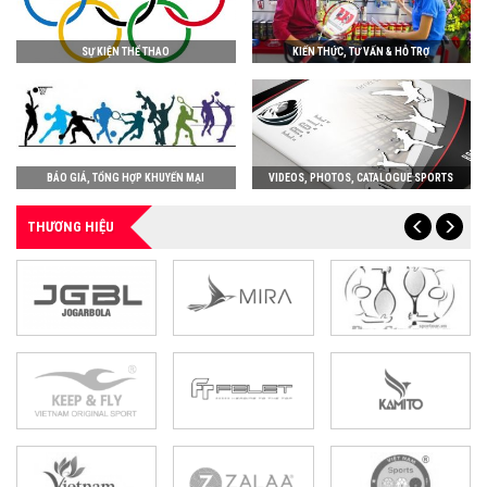
SỰ KIỆN THỂ THAO
KIẾN THỨC, TƯ VẤN & HỖ TRỢ
BÁO GIÁ, TỔNG HỢP KHUYẾN MẠI
VIDEOS, PHOTOS, CATALOGUE SPORTS
THƯƠNG HIỆU