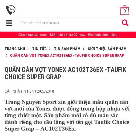
0
Giao hàng toàn quốc
Miễn phí đổi trả 30 ngày
Bảo hành chính hãng
TRANG CHỦ
TIN TỨC
TIN SẢN PHẨM
GIỚI THIỆU SẢN PHẨM
QUẤN CÁN VỢT YONEX AC102T36EX -TAUFIK CHOICE SUPER GRAP
QUẤN CÁN VỢT YONEX AC102T36EX -TAUFIK
CHOICE SUPER GRAP
CẬP NHẬT: 11:34 12/05/2018
Trang Nguyên Sport xin giới thiệu mẫu quấn cán
vợt mới của Yonex được đóng trong hộp nhựa với
từng chiếc một. Sản phẩm mới có đủ màu sắc
dành riêng cho cầu lông với tên gọi Taufik Choice
Super Grap – AC102T36Ex.